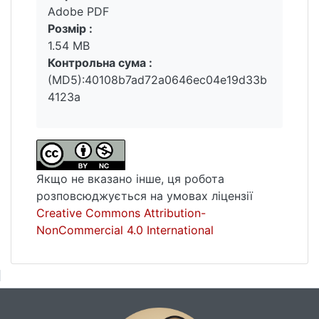
Adobe PDF
результати роботи програми, які
Розмір :
показують, що модель ARIMA може
1.54 MB
використовуватись для прогнозування
Контрольна сума :
курсу криптовалюти. Розроблено посібник
(MD5):40108b7ad72a0646ec04e19d33b
користувача, в якому описано можливості
4123a
програми та наведено приклади її роботи.
Якщо не вказано інше, ця робота
розповсюджується на умовах ліцензії
Creative Commons Attribution-
NonCommercial 4.0 International