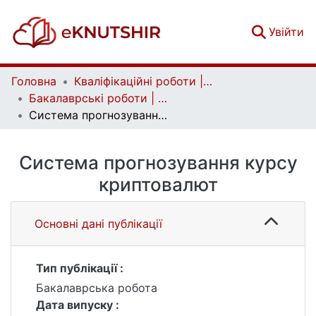
(c
Увійти
Головна
Кваліфікаційні роботи | Qualifying works
Бакалаврські роботи | Bachelor theses
Система прогнозування курсу криптовалют
Система прогнозування курсу
криптовалют
Основні дані публікації
Тип публікації :
Бакалаврська робота
Дата випуску :