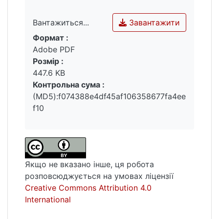
Завантажити
Вантажиться...
Формат :
Вантажиться...
Adobe PDF
Розмір :
447.6 KB
Контрольна сума :
(MD5):f074388e4df45af106358677fa4ee
f10
Якщо не вказано інше, ця робота
розповсюджується на умовах ліцензії
Creative Commons Attribution 4.0
International