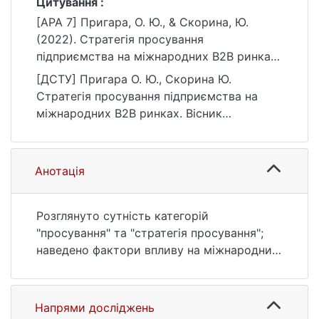
Цитування :
[APA 7] Пригара, О. Ю., & Скорина, Ю.
(2022). Стратегія просування
підприємства на міжнародних B2B ринках.
Вісник Київського національного
[ДСТУ] Пригара О. Ю., Скорина Ю.
університету імені Тараса Шевченка.
Стратегія просування підприємства на
Економіка, (4(221)), 51–57.
міжнародних B2B ринках. Вісник
https://doi.org/10.17721/1728-
Київського національного університету
2667.2022/221-4/7
імені Тараса Шевченка. Економіка. 2022.
№ 4(221). С. 51—57. DOI: 10.17721/1728-
Анотація
2667.2022/221-4/7 (дата звернення:
25.07.2026).
Розглянуто сутність категорій
"просування" та "стратегія просування";
наведено фактори впливу на міжнародний
комунікативний процес; розглянуто
особливості формування міжнародної
стратегії просування з урахуванням
Напрями досліджень
специфіки B2B ринку. Запропоновано