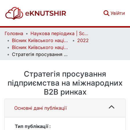
(c
Увійти
Головна
Наукова періодика | Scientific periodicals
Вісник Київського національного університету імені Тараса Шевченка. Економіка | Bulletin of Taras Shevchenko National University of Kyiv. Economics
2022
Вісник Київського національного університету імені Тараса Шевченка. Економіка. Випуск 4(221)
Стратегія просування підприємства на міжнародних B2B ринках
Стратегія просування
підприємства на міжнародних
B2B ринках
Основні дані публікації
Тип публікації :