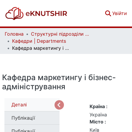
(c
Увійти
Головна
Структурні підрозділи Київського національного університету імені Тараса Шевченка та Організації | Faculties, Institutes and Departments of Taras Shevchenko National University of Kyiv and Organizations
Кафедри | Departments
Кафедра маркетингу і бізнес-адміністрування
Кафедра маркетингу і бізнес-
адміністрування
Деталі
Країна :
Україна
Публікації
Місто :
Київ
Публікації