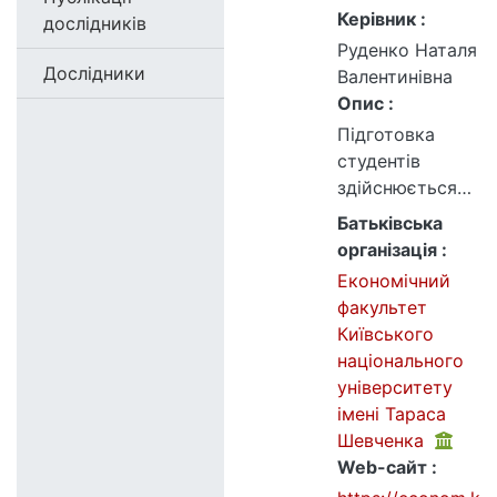
Керівник :
дослідників
Руденко Наталя
Дослідники
Валентинівна
Опис :
Підготовка
студентів
здійснюється
відомими
Батьківська
професорами,
організація :
доцентами та
Економічний
викладачами,
факультет
які активно
Київського
займаються
національного
науковою,
університету
методичною та
імені Тараса
практичною
Шевченка
діяльністю,
Web-сайт :
використовуют