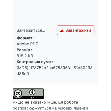
Завантажити
Вантажиться...
Формат :
Вантажиться...
Adobe PDF
Розмір :
818.2 KB
Контрольна сума :
(MD5):d78752a2aa675395fac81d80298
d86d0
Якщо не вказано інше, ця робота
розповсюджується на умовах ліцензії