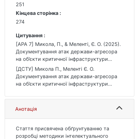
251
Кінцева сторінка :
274
Цитування :
[APA 7] Микола, П., & Меленті, Є. О. (2025).
Документування атак держави-агресора
на об’єкти критичної інфраструктури
України: методика інтелектуального
[ДСТУ] Микола П., Меленті Є. О.
аналізу мультисенсортних даних та
Документування атак держави-агресора
використання його результатів у
на об’єкти критичної інфраструктури
кримінальному процесуальному
України: методика інтелектуального
доказуванні. Право і суспільство, 1(4), 251–
аналізу мультисенсортних даних та
274. https://doi.org/10.32842/2078-
використання його результатів у
Анотація
3736/2025.4.1.36
кримінальному процесуальному
доказуванні. Право і суспільство. 2025. Т.
1, № 4. С. 251—274. DOI: 10.32842/2078-
Стаття присвячена обґрунтуванню та
3736/2025.4.1.36 (дата звернення:
розробці методики інтелектуального