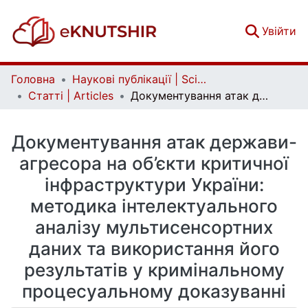
(c
Увійти
Головна
Наукові публікації | Scientific publications
Статті | Articles
Документування атак держави-агресора на об’єкти критичної інфраструктури України: методика інтелектуального аналізу мультисенсортних даних та використання його результатів у кримінальному процесуальному доказуванні
Документування атак держави-
агресора на об’єкти критичної
інфраструктури України:
методика інтелектуального
аналізу мультисенсортних
даних та використання його
результатів у кримінальному
процесуальному доказуванні