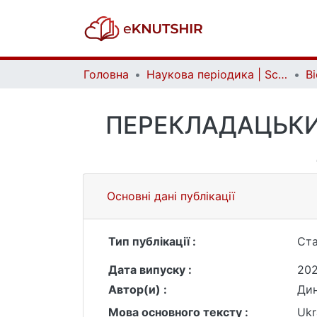
Головна
Наукова періодика | Scientific periodicals
ПЕРЕКЛАДАЦЬКИ
Основні дані публікації
Тип публікації :
Ста
Дата випуску :
20
Автор(и) :
Дин
Мова основного тексту :
Ukr