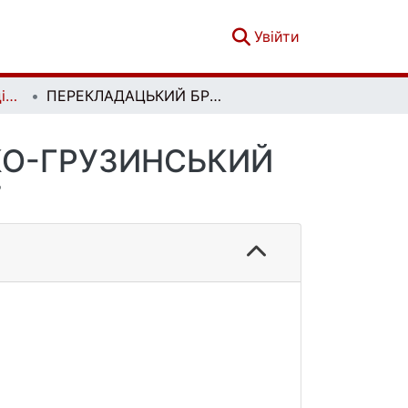
(current)
Увійти
Вісник Київського національного університету імені Тараса Шевченка. Східні мови та літератури. Вип. 1(29)
ПЕРЕКЛАДАЦЬКИЙ БРИКОЛАЖ: УКРАЇНСЬКО-ГРУЗИНСЬКИЙ ЛІТЕРАТУРНИЙ КОНТЕКСТ
КО-ГРУЗИНСЬКИЙ
Т