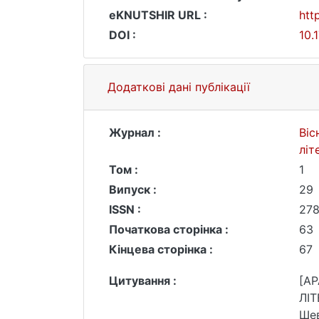
eKNUTSHIR URL :
htt
DOI :
10.
Додаткові дані публікації
Журнал :
Віс
літ
Том :
1
Випуск :
29
ISSN :
27
Початкова сторінка :
63
Кінцева сторінка :
67
Цитування :
[A
ЛІТ
Шев