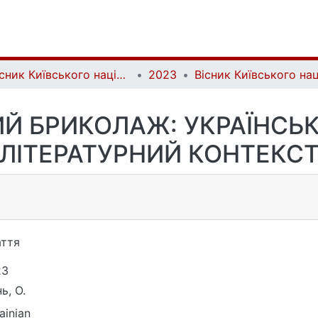
Вісник Київського національного університету імені Тараса Шевченка. Східні мови та літератури | Bulletin of Taras Shevchenko National University of Kyiv. Oriental Languages and Literatures
2023
Й БРИКОЛАЖ: УКРАЇНСЬ
ЛІТЕРАТУРНИЙ КОНТЕКС
ття
23
ь, О.
ainian