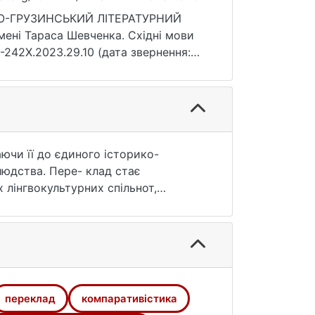
КО-ГРУЗИНСЬКИЙ ЛІТЕРАТУРНИЙ
мені Тараса Шевченка. Східні мови
28-242X.2023.29.10 (дата звернення:
ючи її до єдиного історико-
людства. Пере- клад стає
 лінгвокультурних спільнот,
чний і метод рецептивної естетики.
о творічість Рауля Чілачави.
 крім змісту, він має на меті
культури й репрезентує її. Тому
духовний посил першоджерела.
переклад
компаративістика
ьку діяльність Рауля Чілачави;