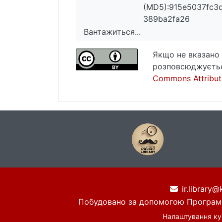
(MD5):915e5037fc3
389ba2fa26
Вантажиться...
Вантажиться...
Якщо не вказано 
розповсюджуєтьс
Commons Attributi
ir.library@
Побудовано за допомогою
Програм
Налаштування ку