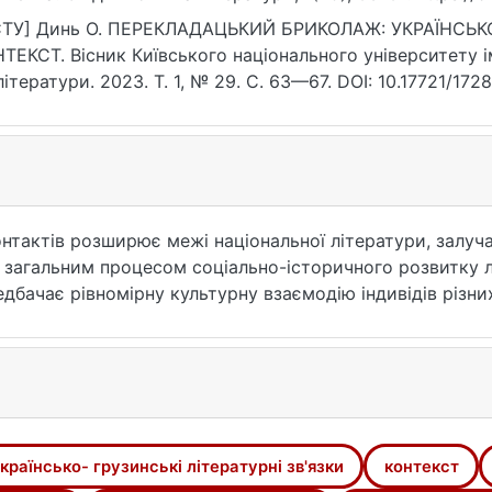
СТУ] Динь О. ПЕРЕКЛАДАЦЬКИЙ БРИКОЛАЖ: УКРАЇНСЬ
ТЕКСТ. Вісник Київського національного університету і
літератури. 2023. Т. 1, № 29. С. 63—67. DOI: 10.17721/17
07.2026).
нтактів розширює межі національної літератури, залуча
 загальним процесом соціально-історичного розвитку 
бачає рівномірну культурну взаємодію індивідів різних
обутність.
оди, як біографічний, компаративний, культурно-істори
розглядаємо багато наукових робіт, а також аналізуєм
іх видів перекладу посідає художній переклад, оскільки
х поглядів автора першотвору, який належить до певної 
и здібностями, щоб крім змісту твору, передати ще й 
країнсько- грузинські літературні зв'язки
контекст
нутрішні літературні зв'язки на творчість і перекла- дац