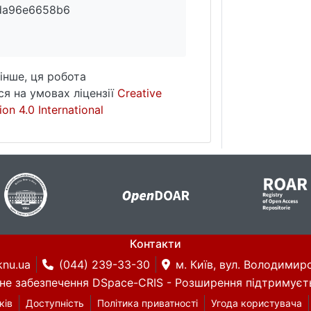
da96e6658b6
інше, ця робота
я на умовах ліцензії
Creative
on 4.0 International
Контакти
knu.ua
(044) 239-33-30
м. Київ, вул. Володимирс
не забезпечення DSpace-CRIS
- Розширення підтримуєт
ків
Доступність
Політика приватності
Угода користувача