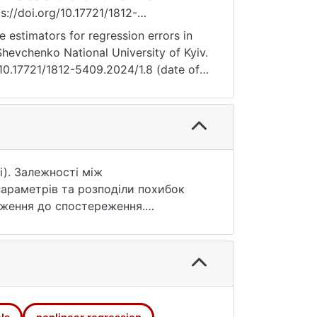
s://doi.org/10.17721/1812-
estimators for regression errors in
Shevchenko National University of Kyiv.
 10.17721/1812-5409.2024/1.8 (date of
і). Залежності між
параметрів та розподіли похибок
реження до спостереження.
авантажені емпіричні функції
використані для побудови діаграм