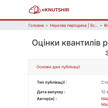
Головна
Наукова періодика | Scientific periodicals
Оцінки квантилів 
Основні дані публікації
Тип публікації :
Ста
Дата випуску :
12 
Автор(и) :
Ма
Мір