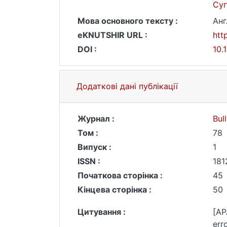
Суг
Мова основного тексту :
Анг
eKNUTSHIR URL :
htt
DOI :
10.
Додаткові дані публікації
Журнал :
Bul
Том :
78
Випуск :
1
ISSN :
181
Початкова сторінка :
45
Кінцева сторінка :
50
Цитування :
[AP
err