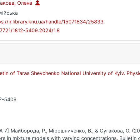
акова, Олена
лійська
ps://ir.library.knu.ua/handle/15071834/25833
17721/1812-5409.2024/1.8
letin of Taras Shevchenko National University of Kyiv. Phy
2-5409
A 7] Майборода, Р., Мірошниченко, В., & Сугакова, О. (202
ors in mixture models with varying concentrations. Bulletin