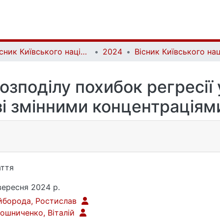
Вісник Київського національного університету імені Тараса Шевченка. Фізико-математичні науки | Bulletin of Taras Shevchenko National University of Kyiv. Series: Physics and Mathematics
2024
розподілу похибок регресії
зі змінними концентраціям
ття
вересня 2024 р.
йборода, Ростислав
ошниченко, Віталій