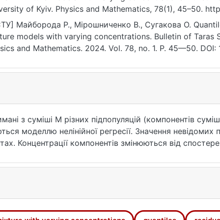
versity of Kyiv. Physics and Mathematics, 78(1), 45–50. http
9.2024/1.8
ТУ] Майборода Р., Мірошниченко В., Сугакова О. Quantile 
ture models with varying concentrations. Bulletin of Taras 
sics and Mathematics. 2024. Vol. 78, no. 1. P. 45—50. DOI:
ess: 25.07.2026).
мані з суміші M різних підпопуляцій (компонентів суміш
ся моделлю нелінійної регресії. Значення невідомих 
ентах. Концентрації компонентів змінюються від спосте
тилів розподілів похибок регресії, що використовують н
 консистентності цих оцінок. Результати можуть бути 