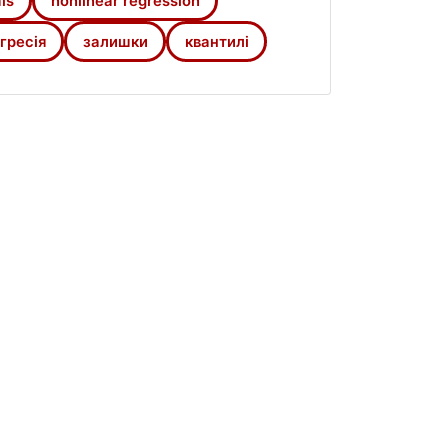
ls
nonlinear regression
гресія
залишки
квантилі