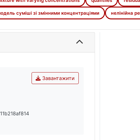
ixture with varying concentrations
quantiles
residua
одель суміші зі змінними концентраціями
нелінійна ре
Завантажити
11b218af814