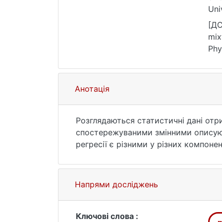
Uni
540
[ДС
mix
Phy
acc
Анотація
Розглядаються статистичні дані отри
спостережуваними змінними описують
регресії є різними у різних компон
У статті розглянуті оцінки для кван
розподілу залишків. Отримані умови
квантиль проти квантиля.
Напрями досліджень
Ключові слова :