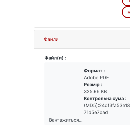
m
м
Файли
Файл(и) :
Формат :
Adobe PDF
Розмір :
325.96 KB
Контрольна сума :
(MD5):24df3fa53e18
71d5e7bad
Вантажиться...
Вантажиться...