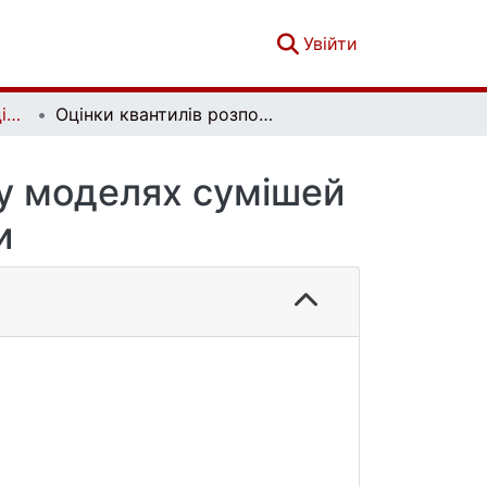
(current)
Увійти
Вісник Київського національного університету імені Тараса Шевченка. Фізико-математичні науки. Том 78 № 1
Оцінки квантилів розподілу похибок регресії у моделях сумішей зі змінними концентраціями
 у моделях сумішей
и