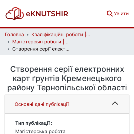
(c
Увійти
Головна
Кваліфікаційні роботи | Qualifying works
Магістерські роботи | Master's theses
Створення серії електронних карт ґрунтів Кременецького району Тернопільської області
Створення серії електронних
карт ґрунтів Кременецького
району Тернопільської області
Основні дані публікації
Тип публікації :
Магістерська робота