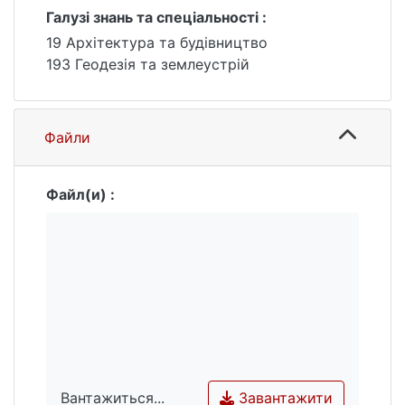
вивчення геологічної будови, рельєфу,
Галузі знань та спеціальності :
клімату, ґрунтових вод, рослинності та
19 Архітектура та будівництво
антропогенної діяльність людини.
193 Геодезія та землеустрій
Файли
Файл(и) :
Завантажити
Вантажиться...