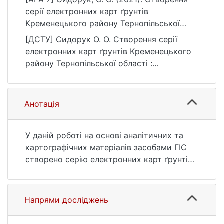
серії електронних карт ґрунтів
Кременецького району Тернопільської
області [Магістерська робота, Київський
[ДСТУ] Сидорук О. О. Створення серії
національний університет імені Тараса
електронних карт ґрунтів Кременецького
Шевченка]. eKNUTSHIR.
району Тернопільської області :
https://ir.library.knu.ua/handle/123456789/81
кваліфікаційна робота магістра : 19
2
Архітектура та будівництво. Київ, 2021.
URL:
Анотація
https://ir.library.knu.ua/handle/123456789/81
2 (дата звернення: 25.07.2026).
У даній роботі на основі аналітичних та
картографічних матеріалів засобами ГІС
створено серію електронних карт ґрунтів
Кременецького району Тернопільської
області.
Проаналізовано природні умови та
Напрями досліджень
фактори ґрунтоутворення Кременецького
району Тернопільської області шляхом