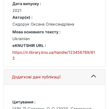
Дата випуску :
2021
Автор(и) :
Сидорук Оксана Олександрівна
Мова основного тексту :
Ukrainian
eKNUTSHIR URL :
https://ir.library.knu.ua/handle/123456789/81
2
Додаткові дані публікації
Цитування :
[APA 7] Сидорук, О. О. (2021). Створення