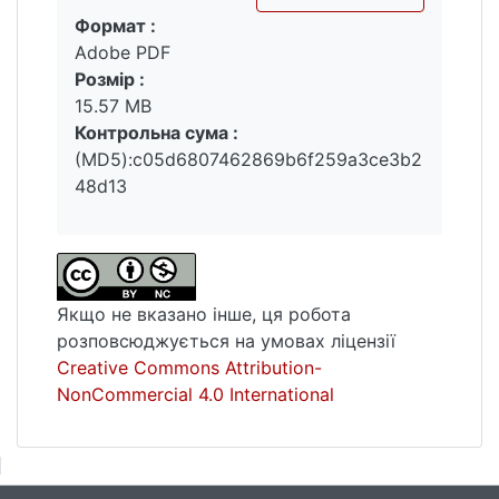
Формат :
Вантажиться...
Adobe PDF
Розмір :
15.57 MB
Контрольна сума :
(MD5):c05d6807462869b6f259a3ce3b2
48d13
Якщо не вказано інше, ця робота
розповсюджується на умовах ліцензії
Creative Commons Attribution-
NonCommercial 4.0 International