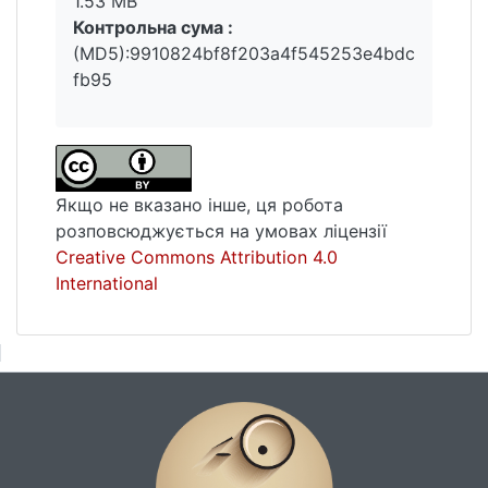
1.53 MB
Контрольна сума :
(MD5):9910824bf8f203a4f545253e4bdc
fb95
Якщо не вказано інше, ця робота
розповсюджується на умовах ліцензії
Creative Commons Attribution 4.0
International