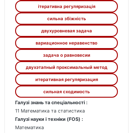
iтеративна регуляризацiя
сильна збiжнiсть
двухуровневая задача
вариационное неравенство
задача о равновесии
двухэтапный проксимальный метод
итеративная регуляризация
сильная сходимость
Галузі знань та спеціальності :
11 Математика та статистика
Галузі науки і техніки (FOS) :
Математика