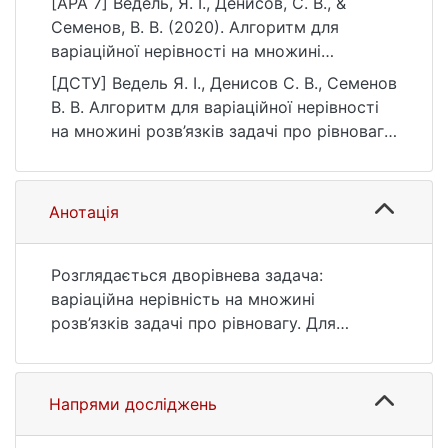
[APA 7] Ведель, Я. І., Денисов, С. В., &
Семенов, В. В. (2020). Алгоритм для
варiацiйної нерiвностi на множинi
розв’язкiв задачi про рiвновагу. Журнал
[ДСТУ] Ведель Я. І., Денисов С. В., Семенов
обчислювальної та прикладної
В. В. Алгоритм для варiацiйної нерiвностi
математики, (1), 18–30.
на множинi розв’язкiв задачi про рiвновагу.
https://doi.org/10.17721/2706-9699.2020.1.02
Журнал обчислювальної та прикладної
математики. 2020. № 1. С. 18—30. DOI:
10.17721/2706-9699.2020.1.02 (дата
Анотація
звернення: 25.07.2026).
Розглядається дворiвнева задача:
варiацiйна нерiвнiсть на множинi
розв’язкiв задачi про рiвновагу. Для
розв’язання даної задачi запропоновано
iтерацiйний алгоритм, що сумiщає у собi
iдеї двоетапного проксимального методу
Напрями досліджень
та iтеративної регуляризацiї. Для
монотонних бiфункцiй лiпшицевого типу та