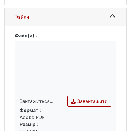
Файли
Файл(и) :
Завантажити
Вантажиться...
Формат :
Вантажиться...
Adobe PDF
Розмір :