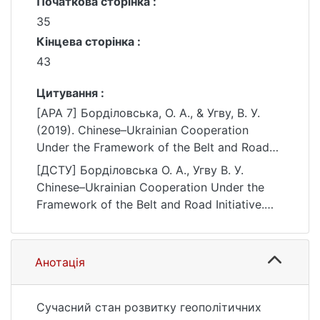
Початкова сторінка :
35
Кінцева сторінка :
43
Цитування :
[APA 7] Борділовська, О. А., & Угву, В. У.
(2019). Chinese–Ukrainian Cooperation
Under the Framework of the Belt and Road
Initiative. Актуальні проблеми міжнародних
[ДСТУ] Борділовська О. А., Угву В. У.
відносин, (138), 35–43.
Chinese–Ukrainian Cooperation Under the
https://doi.org/10.17721/apmv.2018.138.0.35-
Framework of the Belt and Road Initiative.
43
Актуальні проблеми міжнародних
відносин. 2019. no. 138. P. 35—43. DOI:
10.17721/apmv.2018.138.0.35-43 (date of
Анотація
access: 25.07.2026).
Сучасний стан розвитку геополітичних