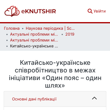
(c
Увійти
Головна
Наукова періодика | Scientific periodicals
Актуальні проблеми міжнародних відносин | Аctual Problems of International Relations
2019
Актуальні проблеми міжнародних відносин. Вип. 138
Китайсько-українське співробітництво в межах ініціативи «Один пояс – один шлях»
Китайсько-українське
співробітництво в межах
ініціативи «Один пояс – один
шлях»
Основні дані публікації