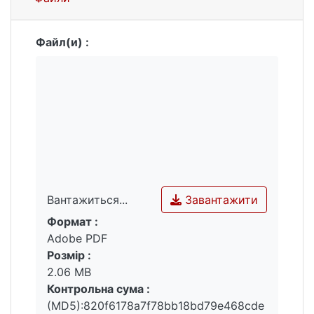
Файл(и) :
Завантажити
Вантажиться...
Формат :
Вантажиться...
Adobe PDF
Розмір :
2.06 MB
Контрольна сума :
(MD5):820f6178a7f78bb18bd79e468cde