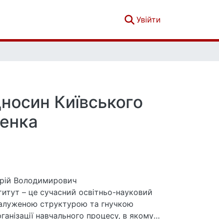
(current)
Увійти
носин Київського
ченка
ерій Володимирович
вітньо-науковий
галуженою структурою та гнучкою
анізації навчального процесу, в якому