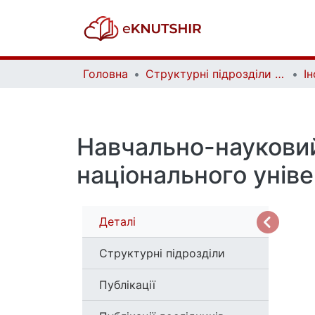
Головна
Структурні підрозділи Київського національного університету імені Тараса Шевченка та Організації | Faculties, Institutes and Departments of Taras Shevchenko National University of Kyiv and Organizations
Ін
Навчально-науковий
національного унів
Деталі
Структурні підрозділи
Публікації