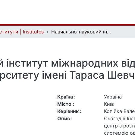
ститути | Institutes
Навчально-науковий інститут міжнародних відносин Київського національного університету імені Тараса Шевченка
 інститут міжнародних від
ерситету імені Тараса Шев
Країна :
Україна
Місто :
Київ
Керівник :
Копійка Вал
Опис :
Сьогодні Інститут – це сучасний ос
центр з роз
системою орг