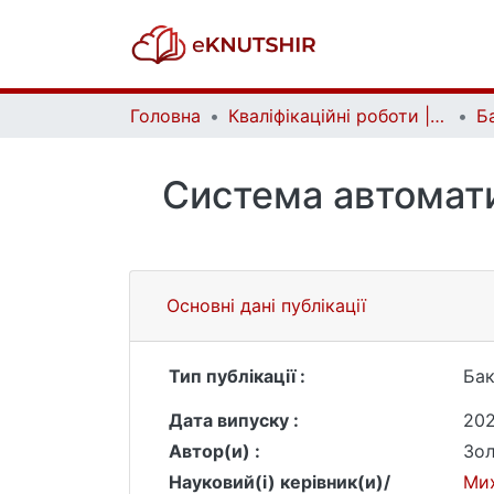
Головна
Кваліфікаційні роботи | Qualifying works
Система автомати
Основні дані публікації
Тип публікації :
Бак
Дата випуску :
20
Автор(и) :
Зол
Науковий(і) керівник(и)/
Мих