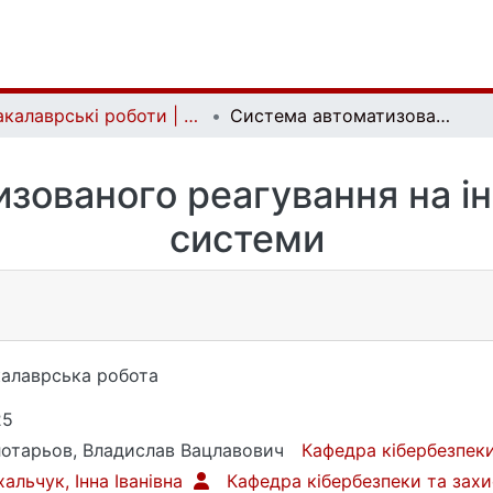
Бакалаврські роботи | Bachelor theses
Система автоматизованого реагування на інциденти для SIEM системи
зованого реагування на і
системи
алаврська робота
25
отарьов, Владислав Вацлавович
Кафедра кібербезпеки
альчук, Інна Іванівна
Кафедра кібербезпеки та захи