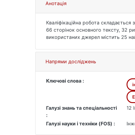
Анотація
Кваліфікаційна робота складається з
66 сторінок основного тексту, 32 ри
використаних джерел містить 25 на
Темою кваліфікаційної роботи є роз
Метою роботи є розробка та впрова
SIEM-системи з використанням відкр
Напрями досліджень
зменшення навантаження на SOC анал
Об’єктом дослідження є системи вия
Предмет дослідження є методи та за
Ключові слова :
і
мови програмування Python у контек
Методи дослідження кваліфікаційної
E
та оцінки ефективності модулів авт
Галузі знань та спеціальності
12 
Практична цінність полягає у створе
:
Python та стеку Elastic Stack. Запр
Галузі науки і техніки (FOS) :
Інж