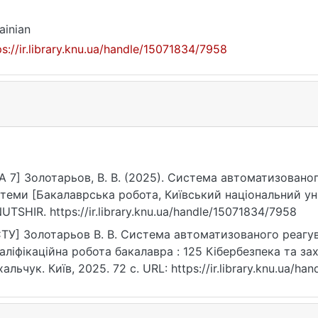
ainian
ps://ir.library.knu.ua/handle/15071834/7958
A 7] Золотарьов, В. В. (2025). Система автоматизовано
теми [Бакалаврська робота, Київський національний уні
UTSHIR. https://ir.library.knu.ua/handle/15071834/7958
ТУ] Золотарьов В. В. Система автоматизованого реагу
валіфікаційна робота бакалавра : 125 Кібербезпека та захис
альчук. Київ, 2025. 72 с. URL: https://ir.library.knu.ua/h
07.2026).