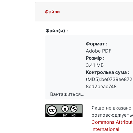
Файли
Файл(и) :
Формат :
Adobe PDF
Розмір :
3.41 MB
Контрольна сума :
(MD5):be0739ee87
8cd2beac748
Вантажиться...
Вантажиться...
Якщо не вказано 
розповсюджуєтьс
Commons Attribut
International