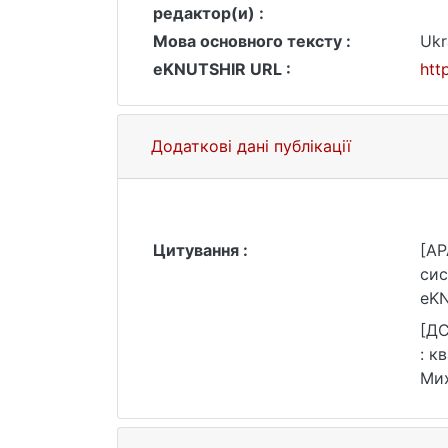
редактор(и) :
Мова основного тексту :
Ukr
eKNUTSHIR URL :
htt
Додаткові дані публікації
Цитування :
[AP
сис
eKN
[ДС
: к
Мих
25.