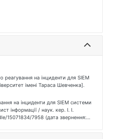
го реагування на інциденти для SIEM
верситет імені Тараса Шевченка].
вання на інциденти для SIEM системи
т інформації / наук. кер. І. І.
andle/15071834/7958 (дата звернення: