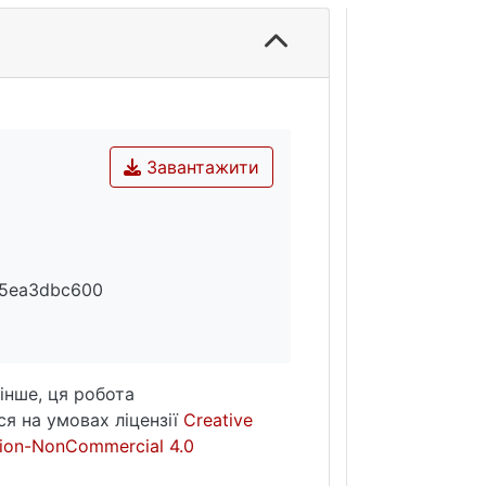
Завантажити
25ea3dbc600
інше, ця робота
я на умовах ліцензії
Creative
ion-NonCommercial 4.0