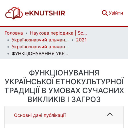
(c
Увійти
Головна
Наукова періодика | Scientific periodicals
Українознавчий альманах | Almanac of Ukrainian Studies
2021
Українознавчий альманах. Випуск 29
ФУНКЦІОНУВАННЯ УКРАЇНСЬКОЇ ЕТНОКУЛЬТУРНОЇ ТРАДИЦІЇ В УМОВАХ СУЧАСНИХ ВИКЛИКІВ І ЗАГРОЗ
ФУНКЦІОНУВАННЯ
УКРАЇНСЬКОЇ ЕТНОКУЛЬТУРНОЇ
ТРАДИЦІЇ В УМОВАХ СУЧАСНИХ
ВИКЛИКІВ І ЗАГРОЗ
Основні дані публікації