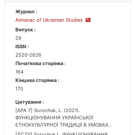
Журнал :
Almanac of Ukrainian Studies
Випуск :
29
ISSN :
2520-2626
Початкова сторінка :
164
Кінцева сторінка :
170
Цитування :
[APA 7] Sorochuk, L. (2021).
ФУНКЦІОНУВАННЯ УКРАЇНСЬКОЇ
ЕТНОКУЛЬТУРНОЇ ТРАДИЦІЇ В УМОВАХ
СУЧАСНИХ ВИКЛИКІВ І ЗАГРОЗ. Almanac of
[ДСТУ] Sorochuk L. ФУНКЦІОНУВАННЯ