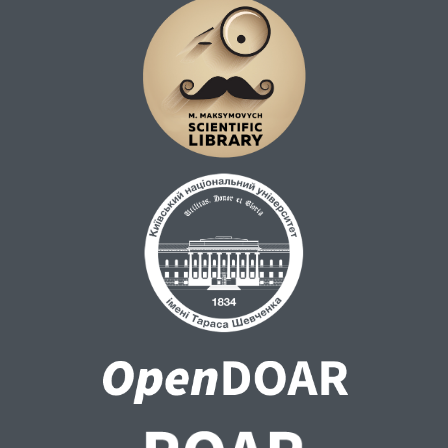
на сході нашої держави. Підкреслюється
роль етнокультури українців, як складової
національної культури, яка має великий
потенціал в утвердженні України у
світовому культурному просторі, є
потужним чинником деконфліктизації в
українському суспільстві та
консолідуючим фактором політичної
єдності українців, особливо в сучасних
умовах гібридної війни.