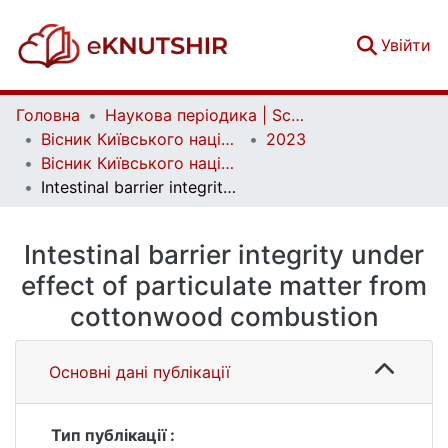
(c
Увійти
Головна
Наукова періодика | Scientific periodicals
Вісник Київського національного університету імені Тараса Шевченка. Біологія | Bulletin of Taras Shevchenko Kyiv National University. Biology
2023
Вісник Київського національного університету імені Тараса Шевченка. Біологія. Том 93, № 2
Intestinal barrier integrity under effect of particulate matter from cottonwood combustion
Intestinal barrier integrity under
effect of particulate matter from
cottonwood combustion
Основні дані публікації
Тип публікації :