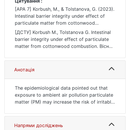
Цитування :
[APA 7] Korbush, M., & Tolstanova, G. (2023).
Intestinal barrier integrity under effect of
particulate matter from cottonwood
combustion. Вісник Київського
[ДСТУ] Korbush M., Tolstanova G. Intestinal
національного університету імені Тараса
barrier integrity under effect of particulate
Шевченка. Біологія, (2(93)), 22–28.
matter from cottonwood combustion. Вісник
https://doi.org/10.17721/1728.2748.2023.93.2
Київського національного університету
2-28
імені Тараса Шевченка. Біологія. 2023. no.
2(93). P. 22—28. DOI:
Анотація
10.17721/1728.2748.2023.93.22-28 (date of
access: 25.07.2026).
The epidemiological data pointed out that
exposure to ambient air pollution particulate
matter (PM) may increase the risk of irritable
bowel syndrome and ulcerative colitis. Air
pollutants might affect the intestine through
blood, mucociliary clearance of PM from the
Напрями досліджень
lungs, by polluted food or water intake. In