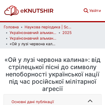
(c
Увійти
Головна
Наукова періодика | Scientific periodicals
Українознавчий альманах | Almanac of Ukrainian Studies
2025
Українознавчий альманах. Випуск 36
«Ой у лузі червона калина»: від стрілецької пісні до символу непоборності української нації під час російської мілітарної агресії
«Ой у лузі червона калина»: від
стрілецької пісні до символу
непоборності української нації
під час російської мілітарної
агресії
Основні дані публікації