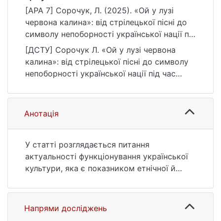
[APA 7] Сорочук, Л. (2025). «Ой у лузі
червона калина»: від стрілецької пісні до
символу непоборності української нації під
час російської мілітарної агресії.
[ДСТУ] Сорочук Л. «Ой у лузі червона
Українознавчий альманах, (36), 128–132.
калина»: від стрілецької пісні до символу
https://doi.org/10.17721/2520-
непоборності української нації під час
2626/2025.36.16
російської мілітарної агресії.
Українознавчий альманах. 2025. № 36. С.
128—132. URL:
Анотація
https://doi.org/10.17721/2520-
2626/2025.36.16 (дата звернення:
25.07.2026).
У статті розглядається питання
актуальності функціонування української
культури, яка є показником етнічної й
національної самобутності українців, а
також є одним із чинників відродження і
збереження національної пам‘яті.
Напрями досліджень
Зауважимо, що основу наповненості