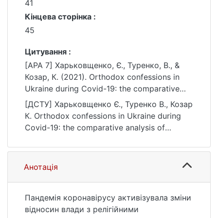
41
Кінцева сторінка :
45
Цитування :
[APA 7] Харьковщенко, Є., Туренко, В., &
Козар, К. (2021). Orthodox confessions in
Ukraine during Covid-19: the comparative
analysis of functioning. Софія. Гуманітарно-
[ДСТУ] Харьковщенко Є., Туренко В., Козар
релігієзнавчий вісник, (2(18)), 41–45.
К. Orthodox confessions in Ukraine during
https://doi.org/10.17721/sophia.2021.18.9
Covid-19: the comparative analysis of
functioning. Софія. Гуманітарно-
релігієзнавчий вісник. 2021. no. 2(18). P. 41
—45. DOI: 10.17721/sophia.2021.18.9 (date of
Анотація
access: 25.07.2026).
Пандемія коронавірусу активізувала зміни
відносин влади з релігійними