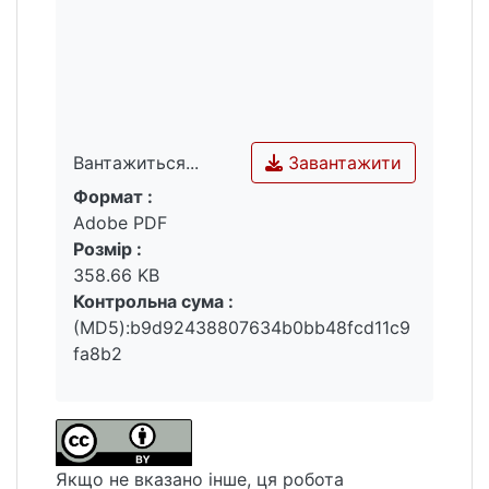
державноювладою, пов'язана з тим, що
саме в цій православній конфесії
спостерігається доволі велика частина
віруючих фундаменталістів.
Завантажити
Вантажиться...
Формат :
Вантажиться...
Adobe PDF
Розмір :
358.66 KB
Контрольна сума :
(MD5):b9d92438807634b0bb48fcd11c9
fa8b2
Якщо не вказано інше, ця робота