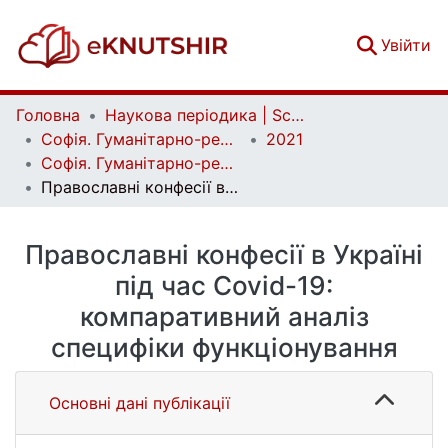
(c
Увійти
Головна
Наукова періодика | Scientific periodicals
Софія. Гуманітарно-релігієзнавчий вісник | Sophia. Human and Religious Studies Bulletin
2021
Софія. Гуманітарно-релігієзнавчий вісник. № 2 (18)
Православні конфесії в Україні під час Сovid-19: компаративний аналіз специфіки функціонування
Православні конфесії в Україні
під час Сovid-19:
компаративний аналіз
специфіки функціонування
Основні дані публікації