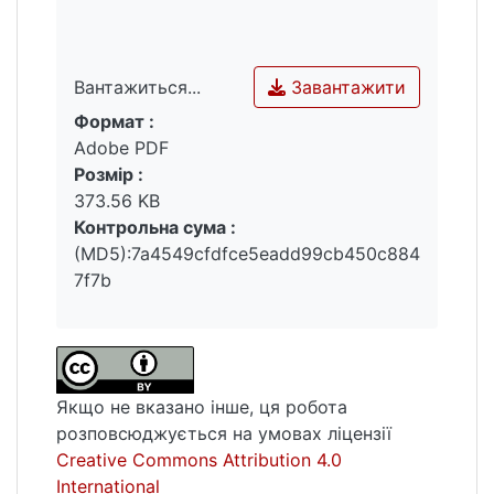
модифікацій – підсилює художній ефект і
сприяє формуванню культурних асоціацій
у глядача. Такий підхід свідчить про
Завантажити
Вантажиться...
багатошаровість інтерпретацій античності
в сучасному медіапросторі та відкриває
Формат :
Вантажиться...
перспективи подальших досліджень
Adobe PDF
мовної складової культурної рецепції.
Розмір :
373.56 KB
Контрольна сума :
(MD5):7a4549cfdfce5eadd99cb450c884
7f7b
Якщо не вказано інше, ця робота
розповсюджується на умовах ліцензії
Creative Commons Attribution 4.0
International