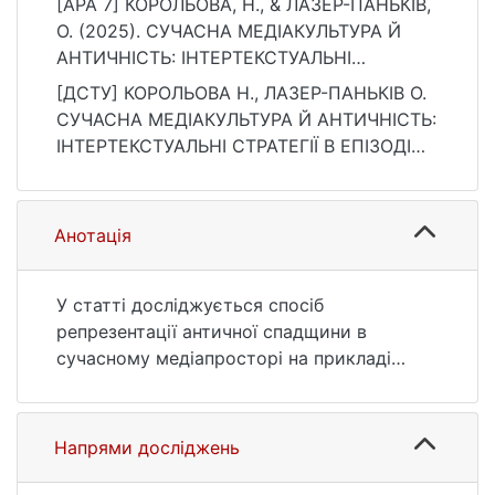
[APA 7] КОРОЛЬОВА, Н., & ЛАЗЕР-ПАНЬКІВ,
О. (2025). СУЧАСНА МЕДІАКУЛЬТУРА Й
АНТИЧНІСТЬ: ІНТЕРТЕКСТУАЛЬНІ
СТРАТЕГІЇ В ЕПІЗОДІ «Я, КАРАМБІЙ»
[ДСТУ] КОРОЛЬОВА Н., ЛАЗЕР-ПАНЬКІВ О.
АНІМАЦІЙНОГО СЕРІАЛУ «СІМПСОНИ».
СУЧАСНА МЕДІАКУЛЬТУРА Й АНТИЧНІСТЬ:
Folia Philologica, (9), 17–25.
ІНТЕРТЕКСТУАЛЬНІ СТРАТЕГІЇ В ЕПІЗОДІ
https://doi.org/10.17721/folia.philologica/202
«Я, КАРАМБІЙ» АНІМАЦІЙНОГО СЕРІАЛУ
5/9/3
«СІМПСОНИ». Folia Philologica. 2025. № 9.
С. 17—25. DOI:
Анотація
10.17721/folia.philologica/2025/9/3 (дата
звернення: 25.07.2026).
У статті досліджується спосіб
репрезентації античної спадщини в
сучасному медіапросторі на прикладі
анімаційного серіалу The Simpsons (укр.
«Сімпсони»). Особлива увага приділяється
аналізу історичних алюзій і мовних
Напрями досліджень
стратегій, які використовуються для
створення багатошарових культурних