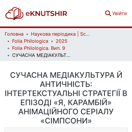
(c
Увійти
Головна
Наукова періодика | Scientific periodicals
Folia Philologica
2025
Folia Philologica. Вип. 9
СУЧАСНА МЕДІАКУЛЬТУРА Й АНТИЧНІСТЬ: ІНТЕРТЕКСТУАЛЬНІ СТРАТЕГІЇ В ЕПІЗОДІ «Я, КАРАМБІЙ» АНІМАЦІЙНОГО СЕРІАЛУ «СІМПСОНИ»
СУЧАСНА МЕДІАКУЛЬТУРА Й
АНТИЧНІСТЬ:
ІНТЕРТЕКСТУАЛЬНІ СТРАТЕГІЇ В
ЕПІЗОДІ «Я, КАРАМБІЙ»
АНІМАЦІЙНОГО СЕРІАЛУ
«СІМПСОНИ»