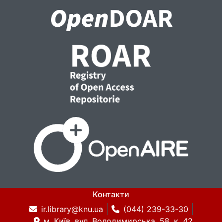
Контакти
ir.library@knu.ua
(044) 239-33-30
м. Київ, вул. Володимирська, 58, к. 42