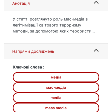
(дата звернення: 26.07.2026).
Анотація
У статті розглянуто роль мас-медіа в
легітимізації світового тероризму і
методи, за допомогою яких терористи
використовують медіа у своїх цілях.
Напрями досліджень
Ключові слова :
медіа
мас-медіа
media
mass media