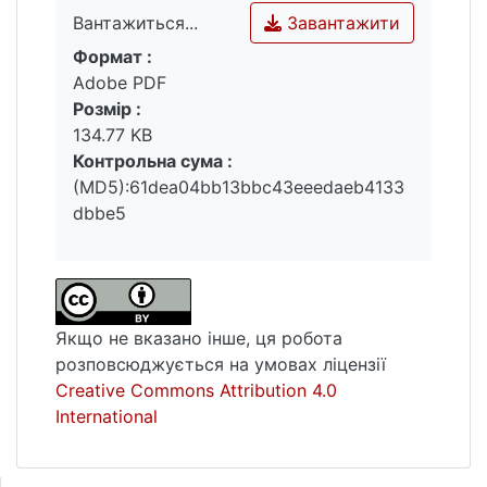
Завантажити
Вантажиться...
Формат :
Вантажиться...
Adobe PDF
Розмір :
134.77 KB
Контрольна сума :
(MD5):61dea04bb13bbc43eeedaeb4133
dbbe5
Якщо не вказано інше, ця робота
розповсюджується на умовах ліцензії
Creative Commons Attribution 4.0
International