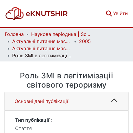
(c
Увійти
Головна
Наукова періодика | Scientific periodicals
Актуальні питання масової комунікації | Current Issues of Mass Communication
2005
Актуальні питання масової комунікації. Випуск 6
Роль ЗМІ в легітимізації світового тероризму
Роль ЗМІ в легітимізації
світового тероризму
Основні дані публікації
Тип публікації :
Стаття