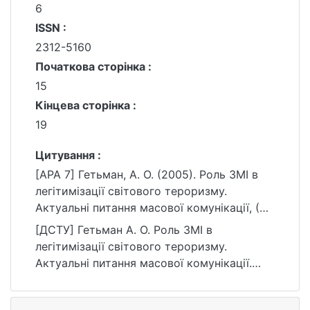
6
ISSN :
2312-5160
Початкова сторінка :
15
Кінцева сторінка :
19
Цитування :
[APA 7] Гетьман, А. О. (2005). Роль ЗМІ в
легітимізації світового тероризму.
Актуальні питання масової комунікації, (6),
15–19.
[ДСТУ] Гетьман А. О. Роль ЗМІ в
https://ir.library.knu.ua/handle/15071834/9218
легітимізації світового тероризму.
Актуальні питання масової комунікації.
2005. № 6. С. 15—19. URL:
https://ir.library.knu.ua/handle/15071834/9218