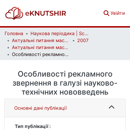
(c
Увійти
Головна
Наукова періодика | Scientific periodicals
Актуальні питання масової комунікації | Current Issues of Mass Communication
2007
Актуальні питання масової комунікації. Випуск 8
Особливості рекламного звернення в галузі науково-технічних нововведень
Особливості рекламного
звернення в галузі науково-
технічних нововведень
Основні дані публікації
Тип публікації :