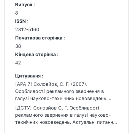
Випуск :
8
ISSN :
2312-5160
Початкова сторінка :
38
Кінцева сторінка :
42
Цитування :
[APA 7] Соловйов, С. Г. (2007).
Особливості рекламного звернення в
галузі науково-технічних нововведень.
Актуальні питання масової комунікації, (8),
[ДСТУ] Соловйов С. Г. Особливості
38–42.
рекламного звернення в галузі науково-
https://ir.library.knu.ua/handle/15071834/9186
технічних нововведень. Актуальні питання
масової комунікації. 2007. № 8. С. 38—42.