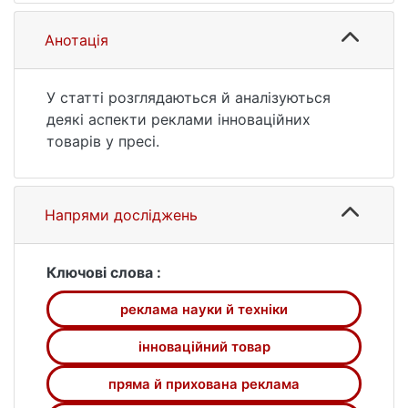
URL:
https://ir.library.knu.ua/handle/15071834/9186
Анотація
(дата звернення: 26.07.2026).
У статті розглядаються й аналізуються
деякі аспекти реклами інноваційних
товарів у пресі.
Напрями досліджень
Ключові слова :
реклама науки й техніки
інноваційний товар
пряма й прихована реклама