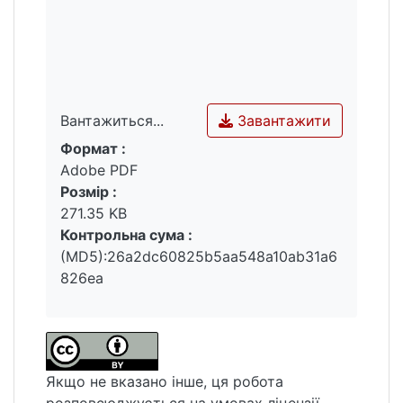
Завантажити
Вантажиться...
Формат :
Вантажиться...
Adobe PDF
Розмір :
271.35 KB
Контрольна сума :
(MD5):26a2dc60825b5aa548a10ab31a6
826ea
Якщо не вказано інше, ця робота