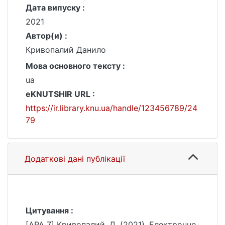
Дата випуску :
2021
Автор(и) :
Кривопалий Данило
Мова основного тексту :
ua
eKNUTSHIR URL :
https://ir.library.knu.ua/handle/123456789/24
79
Додаткові дані публікації
Цитування :
[APA 7] Кривопалий, Д. (2021). Електронне