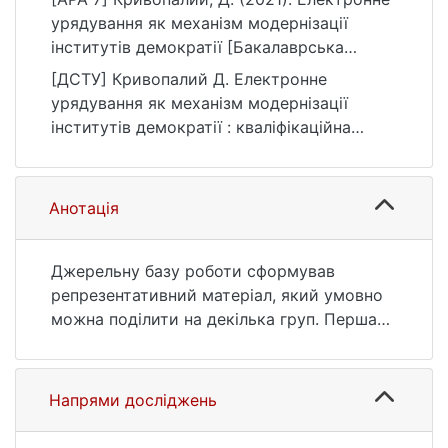
урядування як механізм модернізації
інститутів демократії [Бакалаврська
робота, Київський національний
[ДСТУ] Кривопалий Д. Електронне
університет імені Тараса Шевченка].
урядування як механізм модернізації
eKNUTSHIR.
інститутів демократії : кваліфікаційна
https://ir.library.knu.ua/handle/123456789/24
робота бакалавра : 05 Соціальні та
79
поведінкові науки. Київ, 2021. 70 с. URL:
https://ir.library.knu.ua/handle/123456789/24
Анотація
79 (дата звернення: 25.07.2026).
Джерельну базу роботи сформував
репрезентативний матеріал, який умовно
можна поділити на декілька груп. Перша
група джерел присвячена становленню та
розвитку інформаційного суспільства. У
даному напрямку здійснювали наукові
Напрями досліджень
пошуки такі дослідники як Д. Белл, Р.
Карц, М. Кастельс, Е. Тоффлер тощо.