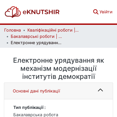
(c
Увійти
Головна
Кваліфікаційні роботи | Qualifying works
Бакалаврські роботи | Bachelor theses
Електронне урядування як механізм модернізації інститутів демократії
Електронне урядування як
механізм модернізації
інститутів демократії
Основні дані публікації
Тип публікації :
Бакалаврська робота