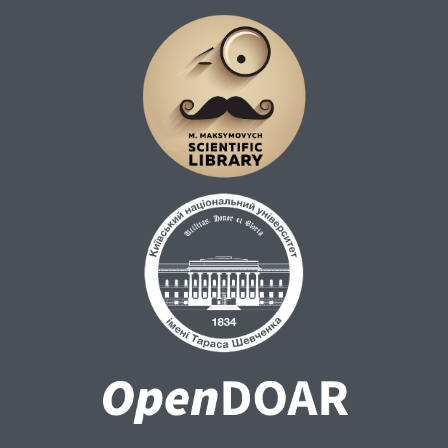
усіх верств суспільства до використання
даних технологій, підвищення довіри до
них та наочних наслідків, до яких вони
призводять.