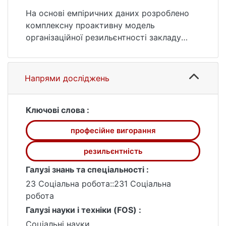
36 (дата звернення: 25.07.2026).
На основі емпіричних даних розроблено
комплексну проактивну модель
організаційної резильєнтності закладу
освіти, яка орієнтована на випереджальну
превенцію професійної деструкції та
забезпечує системну профілактику
Напрями досліджень
вигорання педагогів через зміцнення
їхнього індивідуального адаптаційного
потенціалу в межах інтегральної системи
Ключові слова :
соціально- психологічної підтримки.
професійне вигорання
резильєнтність
Галузі знань та спеціальності :
23 Соціальна робота::231 Соціальна
робота
Галузі науки і техніки (FOS) :
Соціальні науки