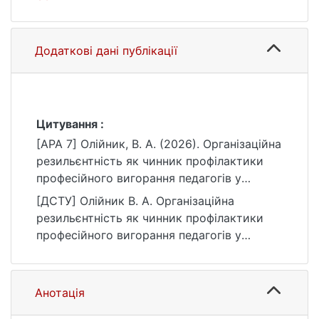
Додаткові дані публікації
Цитування :
[APA 7] Олійник, В. А. (2026). Організаційна
резильєнтність як чинник профілактики
професійного вигорання педагогів у
закладах освіти [Магістерська робота,
[ДСТУ] Олійник В. А. Організаційна
Київський національний університет імені
резильєнтність як чинник профілактики
Тараса Шевченка]. eKNUTSHIR.
професійного вигорання педагогів у
https://ir.library.knu.ua/handle/15071834/242
закладах освіти : кваліфікаційна робота
36
магістра : 231 Соціальна робота / наук.
кер. О. В. Чуйко. Київ, 2026. 137 с. URL:
Анотація
https://ir.library.knu.ua/handle/15071834/242