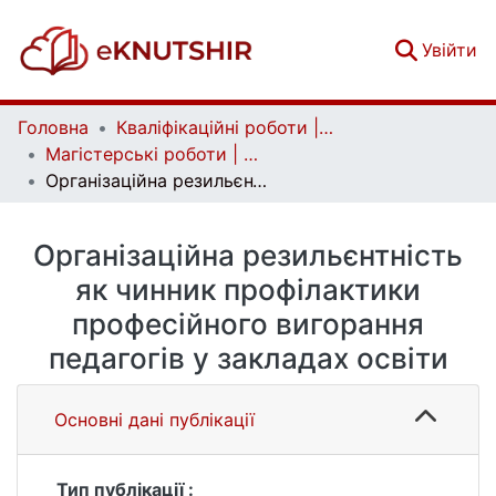
(c
Увійти
Головна
Кваліфікаційні роботи | Qualifying works
Магістерські роботи | Master's theses
Організаційна резильєнтність як чинник профілактики професійного вигорання педагогів у закладах освіти
Організаційна резильєнтність
як чинник профілактики
професійного вигорання
педагогів у закладах освіти
Основні дані публікації
Тип публікації :