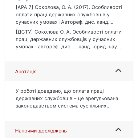
[APA 7] Соколова, О. А. (2017). Особливості
оплати праці державних службовців у
сучасних умовах [Автореф. дис. канд.
юрид. наук, Київський національний
[ДСТУ] Соколова О. А. Особливості оплати
університет імені Тараса Шевченка].
праці державних службовців у сучасних
eKNUTSHIR.
умовах : автореф. дис. … канд. юрид. наук
https://ir.library.knu.ua/handle/123456789/63
: 08 Право. Київ, 2017. 23 с. URL:
1
https://ir.library.knu.ua/handle/123456789/63
1 (дата звернення: 25.07.2026).
Анотація
У роботі доведено, що оплата праці
державних службовців – це врегульована
законодавством система суспільних
відносин, пов’язаних з установленням і
здійсненням за рахунок коштів
Державного бюджету регулярних
Напрями досліджень
грошових виплат держслужбовцям за їх