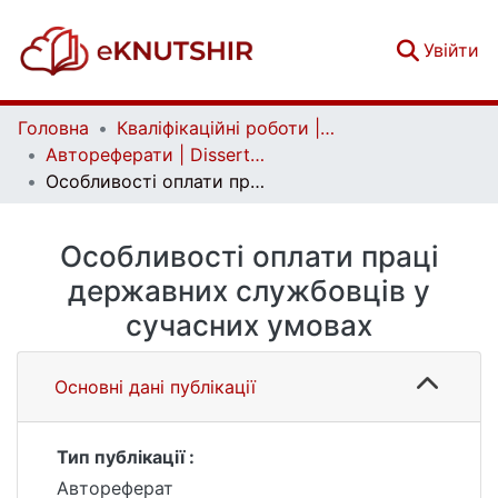
(c
Увійти
Головна
Кваліфікаційні роботи | Qualifying works
Автореферати | Dissertation abstract
Особливості оплати праці державних службовців у сучасних умовах
Особливості оплати праці
державних службовців у
сучасних умовах
Основні дані публікації
Тип публікації :
Автореферат