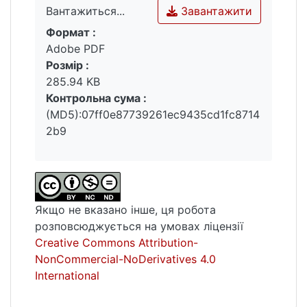
Завантажити
Вантажиться...
держслужбовців.
Формат :
Обстоюється нагальна потреба прийняття
Вантажиться...
Adobe PDF
Закону України «Про оплату праці
Розмір :
посадових осіб державних органів», яким
285.94 KB
належить закріпити порядок, умови й
Контрольна сума :
розміри оплати праці всіх посадовців, які
(MD5):07ff0e87739261ec9435cd1fc8714
здійснюють службову діяльність на
2b9
підставі укладених трудових договорів
(контрактів) у різних державних органах.
Якщо не вказано інше, ця робота
розповсюджується на умовах ліцензії
Creative Commons Attribution-
NonCommercial-NoDerivatives 4.0
International