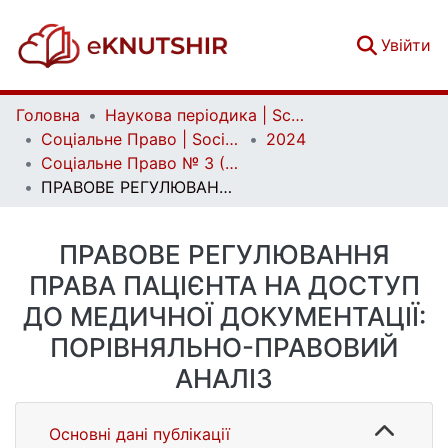
(c
Увійти
Головна
Наукова періодика | Scientific periodicals
Соціальне Право | Social Law
2024
Соціальне Право № 3 (2024)
ПРАВОВЕ РЕГУЛЮВАННЯ ПРАВА ПАЦІЄНТА НА ДОСТУП ДО МЕДИЧНОЇ ДОКУМЕНТАЦІЇ: ПОРІВНЯЛЬНО-ПРАВОВИЙ АНАЛІЗ
ПРАВОВЕ РЕГУЛЮВАННЯ
ПРАВА ПАЦІЄНТА НА ДОСТУП
ДО МЕДИЧНОЇ ДОКУМЕНТАЦІЇ:
ПОРІВНЯЛЬНО-ПРАВОВИЙ
АНАЛІЗ
Основні дані публікації