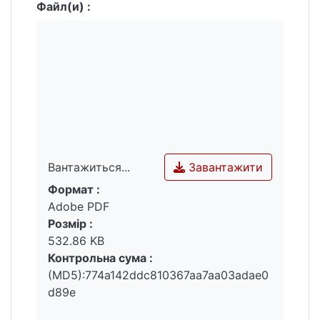
Файл(и) :
Завантажити
Вантажиться...
Формат :
Вантажиться...
Adobe PDF
Розмір :
532.86 KB
Контрольна сума :
(MD5):774a142ddc810367aa7aa03adae0
d89e