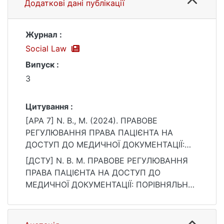
Додаткові дані публікації
Журнал :
Social Law
Випуск :
3
Цитування :
[APA 7] N. B., M. (2024). ПРАВОВЕ
РЕГУЛЮВАННЯ ПРАВА ПАЦІЄНТА НА
ДОСТУП ДО МЕДИЧНОЇ ДОКУМЕНТАЦІЇ:
ПОРІВНЯЛЬНО-ПРАВОВИЙ АНАЛІЗ. Social
[ДСТУ] N. B. M. ПРАВОВЕ РЕГУЛЮВАННЯ
Law, (3). https://doi.org/10.32751/2617-
ПРАВА ПАЦІЄНТА НА ДОСТУП ДО
5967-2024-03-15
МЕДИЧНОЇ ДОКУМЕНТАЦІЇ: ПОРІВНЯЛЬНО-
ПРАВОВИЙ АНАЛІЗ. Social Law. 2024. № 3.
DOI: 10.32751/2617-5967-2024-03-15 (дата
звернення: 25.07.2026).