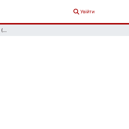
(current)
Увійти
Соціальне Право № 3 (2024)