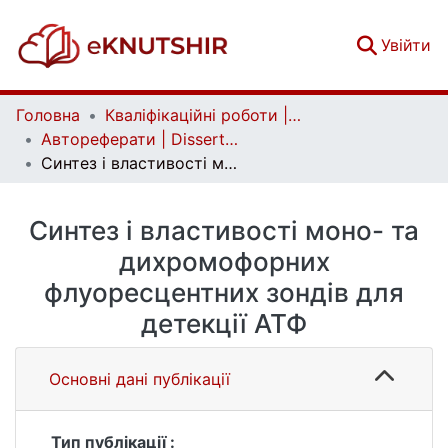
(c
Увійти
Головна
Кваліфікаційні роботи | Qualifying works
Автореферати | Dissertation abstract
Синтез і властивості моно- та дихромофорних флуоресцентних зондів для детекції АТФ
Синтез і властивості моно- та
дихромофорних
флуоресцентних зондів для
детекції АТФ
Основні дані публікації
Тип публікації :