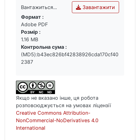
шляхом зміни природи замісників та їх
Завантажити
Вантажиться...
положення в молекулі. Знайдено, що
Формат :
флуоресцентна відповідь біхромофорних
Вантажиться...
Adobe PDF
молекулярних пінцетів при зв'язуванні з
Розмір :
АТФ є кращою за параметрами
1.16 MB
інтенсивності сигналу, відстані між
Контрольна сума :
смугами збудження вільного зонду та його
(MD5):b43ec826bf42838926cda170cf40
комплексу з АТФ та меж детекції АТФ.
2387
Ключові слова : флавонол, молекулярний
пінцет, флуоресцентний зонд, АТФ, АДФ,
АМФ, ГТФ, спектрофотометрія,
флуоресцентна спектроскопія.
Якщо не вказано інше, ця робота
розповсюджується на умовах ліцензії
Creative Commons Attribution-
NonCommercial-NoDerivatives 4.0
International