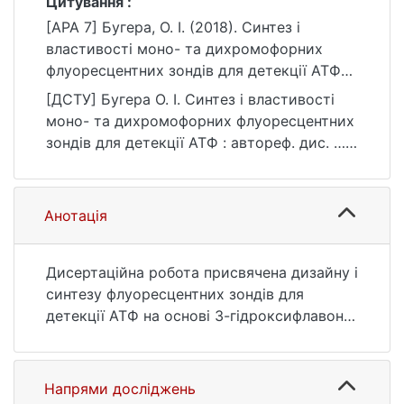
Цитування :
[APA 7] Бугера, О. І. (2018). Синтез і
властивості моно- та дихромофорних
флуоресцентних зондів для детекції АТФ
[Автореф. дис. канд. хім. наук, Київський
[ДСТУ] Бугера О. І. Синтез і властивості
національний університет імені Тараса
моно- та дихромофорних флуоресцентних
Шевченка]. eKNUTSHIR.
зондів для детекції АТФ : автореф. дис. …
https://ir.library.knu.ua/handle/123456789/47
канд. хім. наук : 10 Природничі науки. Київ,
39
2018. 23 с. URL:
https://ir.library.knu.ua/handle/123456789/47
Анотація
39 (дата звернення: 25.07.2026).
Дисертаційна робота присвячена дизайну і
синтезу флуоресцентних зондів для
детекції АТФ на основі 3-гідроксифлавонів
та вивчення взаємозв’язку структура –
ефективність у визначенні АТФ методами
флуоресцентної спектроскопії,
Напрями досліджень
дослідженню афінітету, селективності та