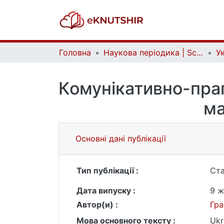
Головна
Наукова періодика | Scientific periodicals
Комунікативно-пра
ма
Основні дані публікації
Тип публікації :
Ста
Дата випуску :
9 ж
Автор(и) :
Гра
Мова основного тексту :
Ukr