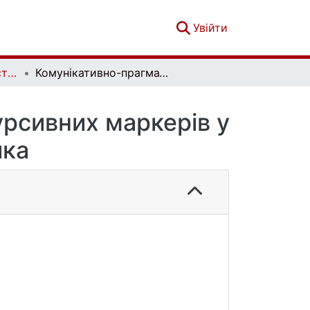
(current)
Увійти
Українське мовознавство. Випуск 1 (55)
Комунікативно-прагматичний потенціал дискурсивних маркерів у малій прозі Григора Тютюнника
рсивних маркерів у
ика