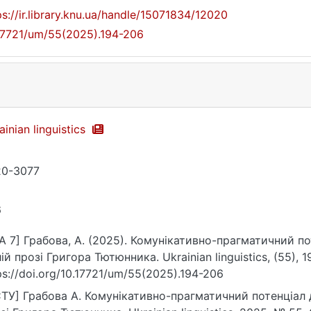
ps://ir.library.knu.ua/handle/15071834/12020
17721/um/55(2025).194-206
ainian linguistics
20-3077
6
A 7] Грабова, А. (2025). Комунікативно-прагматичний п
ій прозі Григора Тютюнника. Ukrainian linguistics, (55), 
ps://doi.org/10.17721/um/55(2025).194-206
ТУ] Грабова А. Комунікативно-прагматичний потенціал 