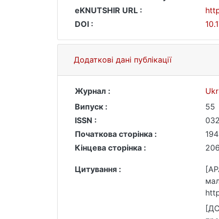
eKNUTSHIR URL :
htt
DOI :
10.
Додаткові дані публікації
Журнал :
Ukr
Випуск :
55
ISSN :
03
Початкова сторінка :
194
Кінцева сторінка :
20
Цитування :
[AP
мал
htt
[ДС