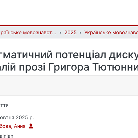
Українське мовознавство | Ukrainian linguistics
2025
гматичний потенціал диску
лій прозі Григора Тютюнн
ття
овтня 2025 р.
бова, Анна
ainian