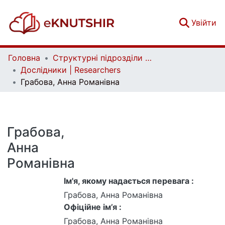
(c
Увійти
Головна
Структурні підрозділи Київського національного університету імені Тараса Шевченка та Організації | Faculties, Institutes and Departments of Taras Shevchenko National University of Kyiv and Organizations
Дослідники | Researchers
Грабова, Анна Романівна
Грабова,
Анна
Романівна
Ім'я, якому надається перевага :
Грабова, Анна Романівна
Офіційне ім’я :
Грабова, Анна Романівна