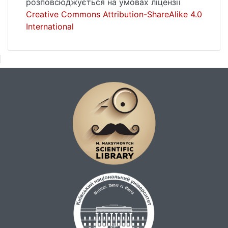
розповсюджується на умовах ліцензії
революції 1917-1921 рр. консолідаційну
Creative Commons Attribution-ShareAlike 4.0
роботу з українцями проводила
International
Українська Центральна Рада (УЦР) та
партії, що входили до неї. Проте, цю їх
роботу не можна вважати достатньою у
плані консолідації українців не тільки у
період завоювання влади, але і особливо
на її утримання. Ключові слова: політична
партія, програма політичної партії,
консолідація українців, націонал-
державницький напрям, самостійницький
напрям, соціалістична спрямованість,
націоналізм.