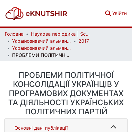
(c
Увійти
Головна
Наукова періодика | Scientific periodicals
Українознавчий альманах | Almanac of Ukrainian Studies
2017
Українознавчий альманах. Випуск 21
ПРОБЛЕМИ ПОЛІТИЧНОЇ КОНСОЛІДАЦІЇ УКРАЇНЦІВ У ПРОГРАМОВИХ ДОКУМЕНТАХ ТА ДІЯЛЬНОСТІ УКРАЇНСЬКИХ ПОЛІТИЧНИХ ПАРТІЙ
ПРОБЛЕМИ ПОЛІТИЧНОЇ
КОНСОЛІДАЦІЇ УКРАЇНЦІВ У
ПРОГРАМОВИХ ДОКУМЕНТАХ
ТА ДІЯЛЬНОСТІ УКРАЇНСЬКИХ
ПОЛІТИЧНИХ ПАРТІЙ
Основні дані публікації