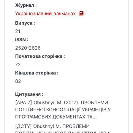
Журнал :
Українознавчий альманах
Випуск :
21
ISSN :
2520-2626
Початкова сторінка :
72
Кінцева сторінка :
82
Цитування :
[APA 7] Obushnyi, M. (2017). ПРОБЛЕМИ
ПОЛІТИЧНОЇ КОНСОЛІДАЦІЇ УКРАЇНЦІВ У
ПРОГРАМОВИХ ДОКУМЕНТАХ ТА
ДІЯЛЬНОСТІ УКРАЇНСЬКИХ ПОЛІТИЧНИХ
[ДСТУ] Obushnyi M. ПРОБЛЕМИ
ПАРТІЙ. Українознавчий альманах, (21), 72–