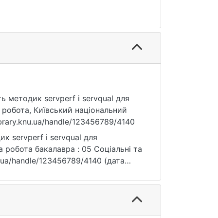
ть методик servperf і servqual для
 робота, Київський національний
ibrary.knu.ua/handle/123456789/4140
к servperf і servqual для
а робота бакалавра : 05 Соціальні та
knu.ua/handle/123456789/4140 (дата