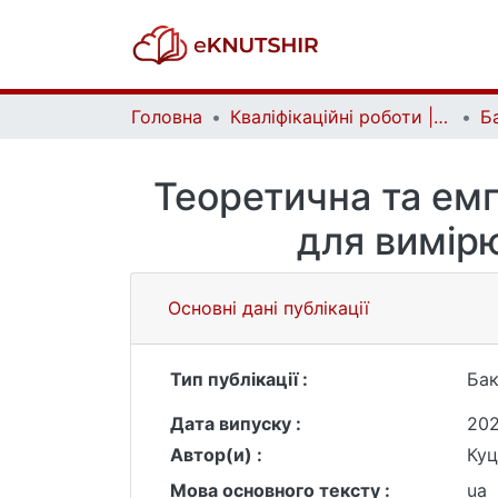
Головна
Кваліфікаційні роботи | Qualifying works
Теоретична та емпі
для вимірю
Основні дані публікації
Тип публікації :
Бак
Дата випуску :
20
Автор(и) :
Куц
Мова основного тексту :
ua