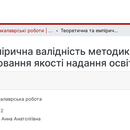
Бакалаврські роботи | Bachelor theses
Теоретична та емпірична валідність методик servperf і servqual для вимірювання якості надання освітніх послуг
рична валідність методик 
вання якості надання осві
алаврська робота
22
 Анна Анатоліївна