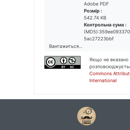
Adobe PDF
Розмір :
542.74 KB
Контрольна сума :
(MD5):359ee09337
5ac27223bbf
Вантажиться...
Вантажиться...
Якщо не вказано 
розповсюджуєтьс
Commons Attribut
International