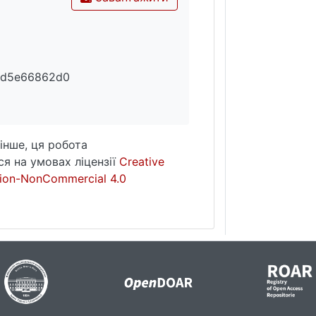
0d5e66862d0
інше, ця робота
я на умовах ліцензії
Creative
ion-NonCommercial 4.0