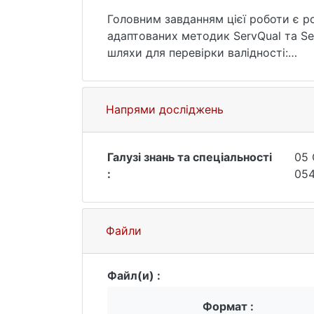
Головним завданням цієї роботи є р
адаптованих методик ServQual та Se
шляхи для перевірки валідності:
1) теоретична валідність - здійнено
опитування;
2) критеріальна – опитування контра
Напрями досліджень
3) конструктивна – порівняння резу
освітніми послугами;
4) надійність – оцінка внутрішньої 
Галузі знань та спеціальності
05 
Задля здійснення оцінки валідності 
:
054
полягає у розрахунку суми по кожно
За результатами цього дослідження,
респондентів, і саме це викликає тр
Файли
медіанами модифікованого ServPerf і
нормалізованого ServQual. Модель S
Файл(и) :
Формат :