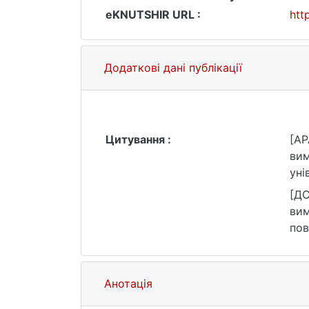
eKNUTSHIR URL :
htt
Додаткові дані публікації
Цитування :
[AP
вим
уні
[ДС
вим
пов
зве
Анотація