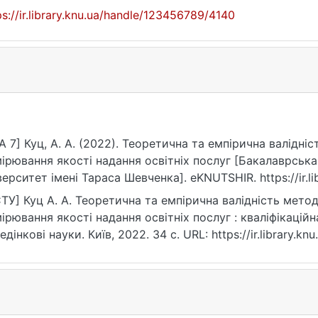
ps://ir.library.knu.ua/handle/123456789/4140
A 7] Куц, А. А. (2022). Теоретична та емпірична валідніс
ірювання якості надання освітніх послуг [Бакалаврська
верситет імені Тараса Шевченка]. eKNUTSHIR. https://ir.l
ТУ] Куц А. А. Теоретична та емпірична валідність методи
ірювання якості надання освітніх послуг : кваліфікаційн
едінкові науки. Київ, 2022. 34 с. URL: https://ir.library.
рнення: 25.07.2026).