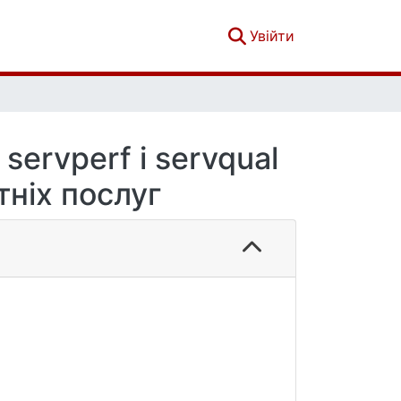
(current)
Увійти
servperf і servqual
тніх послуг