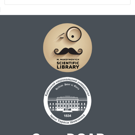
поляризованого плюралізму. Було
доведено, що для партійної системи
України, яка перебуває на стадії свого
генезису, є виправданим відсутність
чітких рамок у функціонуванні партій.