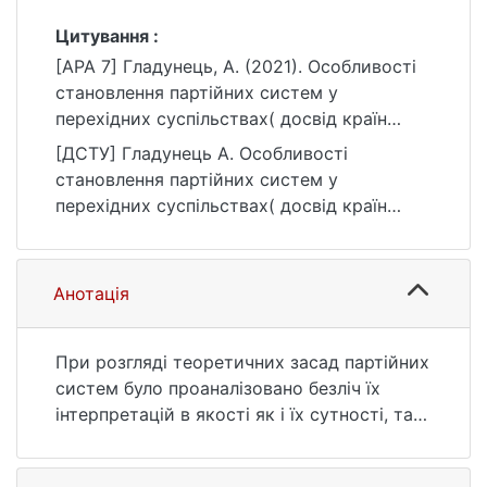
Цитування :
[APA 7] Гладунець, А. (2021). Особливості
становлення партійних систем у
перехідних суспільствах( досвід країн
центрально-східної Європи та України)
[ДСТУ] Гладунець А. Особливості
[Бакалаврська робота, Київський
становлення партійних систем у
національний університет імені Тараса
перехідних суспільствах( досвід країн
Шевченка]. eKNUTSHIR.
центрально-східної Європи та України) :
https://ir.library.knu.ua/handle/123456789/23
кваліфікаційна робота бакалавра : 05
61
Соціальні та поведінкові науки. Київ, 2021.
Анотація
54 с. URL:
https://ir.library.knu.ua/handle/123456789/23
61 (дата звернення: 25.07.2026).
При розгляді теоретичних засад партійних
систем було проаналізовано безліч їх
інтерпретацій в якості як і їх сутності, так
і класифікацій, ключових моментів їх
функціонування. Було відмічено, що