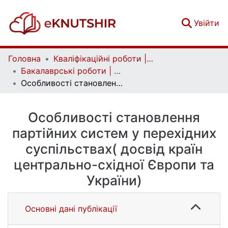
(c
Увійти
Головна
Кваліфікаційні роботи | Qualifying works
Бакалаврські роботи | Bachelor theses
Особливості становлення партійних систем у перехідних суспільствах( досвід країн центрально-східної Європи та України)
Особливості становлення
партійних систем у перехідних
суспільствах( досвід країн
центрально-східної Європи та
України)
Основні дані публікації