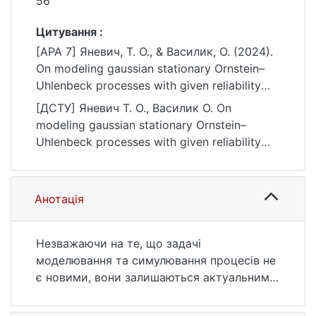
56
Цитування :
[APA 7] Яневич, Т. О., & Василик, О. (2024).
On modeling gaussian stationary Ornstein–
Uhlenbeck processes with given reliability
and accuracy in Lp-spaces. Bulletin of Taras
[ДСТУ] Яневич Т. О., Василик О. On
Shevchenko National University of Kyiv.
modeling gaussian stationary Ornstein–
Physics and Mathematics, 78(1), 51–56.
Uhlenbeck processes with given reliability
https://doi.org/10.17721/1812-5409.2024/1.9
and accuracy in Lp-spaces. Bulletin of Taras
Shevchenko National University of Kyiv.
Physics and Mathematics. 2024. Vol. 78, no.
Анотація
1. P. 51—56. DOI: 10.17721/1812-
5409.2024/1.9 (date of access: 25.07.2026).
Незважаючи на те, що задачі
моделювання та симулювання процесів не
є новими, вони залишаються актуальними
і дотепер. Наші комп’ютери стають
потужнішими, і це дозволяє нам