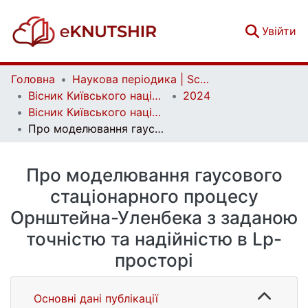
(c
Увійти
Головна
Наукова періодика | Scientific periodicals
Вісник Київського національного університету імені Тараса Шевченка. Фізико-математичні науки | Bulletin of Taras Shevchenko National University of Kyiv. Series: Physics and Mathematics
2024
Вісник Київського національного університету імені Тараса Шевченка. Фізико-математичні науки. Том 78 № 1
Про моделювання гаусового стаціонарного процесу Орнштейна-Уленбека з заданою точністю та надійністю в Lp-просторі
Про моделювання гаусового
стаціонарного процесу
Орнштейна-Уленбека з заданою
точністю та надійністю в Lp-
просторі
Основні дані публікації