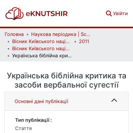
(c
Увійти
Головна
Наукова періодика | Scientific periodicals
Вісник Київського національного університету імені Тараса Шевченка. Літературознавство. Мовознавство. Фольклористика | Bulletin of Taras Shevchenko National University of Kyiv. Literary Studies. Linguistics. Folklore Studies
2011
Вісник Київського національного університету імені Тараса Шевченка. Літературознавство. Мовознавство. Фольклористика. Вип. 22
Українська біблійна критика та засоби вербальної сугестії
Українська біблійна критика та
засоби вербальної сугестії
Основні дані публікації
Тип публікації :
Стаття