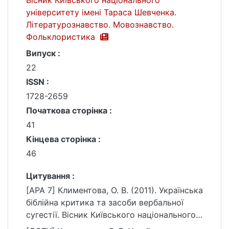
Вісник Київського національного
університету імені Тараса Шевченка.
Літературознавство. Мовознавство.
Фольклористика
Випуск :
22
ISSN :
1728-2659
Початкова сторінка :
41
Кінцева сторінка :
46
Цитування :
[APA 7] Климентова, О. В. (2011). Українська
біблійна критика та засоби вербальної
сугестії. Вісник Київського національного
університету імені Тараса Шевченка.