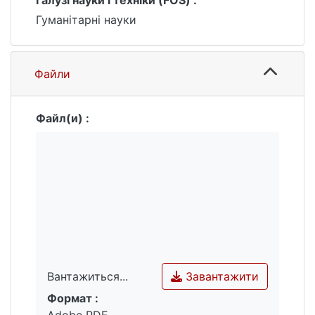
Галузі науки і техніки (FOS) :
Гуманітарні науки
Файли
Файл(и) :
Завантажити
Вантажиться...
Формат :
Вантажиться...
Adobe PDF