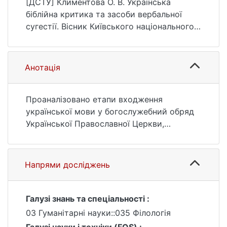
[ДСТУ] Климентова О. В. Українська
Літературознавство. Мовознавство.
біблійна критика та засоби вербальної
Фольклористика, (22), 41–46.
сугестії. Вісник Київського національного
https://ir.library.knu.ua/handle/15071834/2196
університету імені Тараса Шевченка.
3
Літературознавство. Мовознавство.
Фольклористика. 2011. № 22. С. 41—46.
Анотація
URL:
https://ir.library.knu.ua/handle/15071834/2196
3 (дата звернення: 25.07.2026).
Проаналізовано етапи входження
української мови у богослужебний обряд
Української Православної Церкви,
україномовні переклади біблійних текстів
та динаміка витворення засобів
вербального впливу в сакральному тексті.
Напрями досліджень
Розглянуто не аналізовані раніше аспекти
релігійної комунікації.
Галузі знань та спеціальності :
03 Гуманітарні науки::035 Філологія