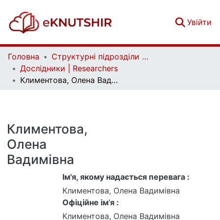
(c
Увійти
Головна
Структурні підрозділи Київського національного університету імені Тараса Шевченка та Організації | Faculties, Institutes and Departments of Taras Shevchenko National University of Kyiv and Organizations
Дослідники | Researchers
Климентова, Олена Вадимівна
Климентова,
Олена
Вадимівна
Ім'я, якому надається перевага :
Климентова, Олена Вадимівна
Офіційне ім’я :
Климентова, Олена Вадимівна