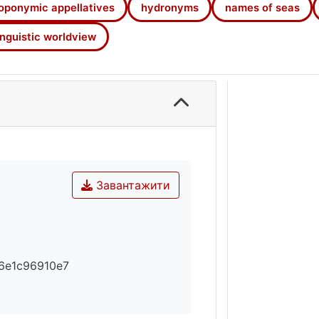
нарних досліджень: мовознавчих, культурологічних, іс
oponymic appellatives
hydronyms
names of seas
inguistic worldview
Завантажити
6e1c96910e7