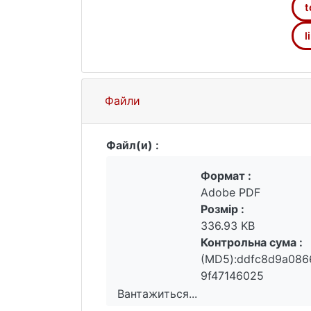
інформацію для широких міждисциплі
t
етнографічних тощо.
l
Файли
Файл(и) :
Формат :
Adobe PDF
Розмір :
336.93 KB
Контрольна сума :
(MD5):ddfc8d9a086
9f47146025
Вантажиться...