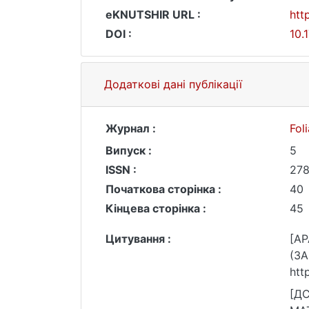
eKNUTSHIR URL :
htt
DOI :
10.
Додаткові дані публікації
Журнал :
Fol
Випуск :
5
ISSN :
27
Початкова сторінка :
40
Кінцева сторінка :
45
Цитування :
[AP
(ЗА
htt
[ДС