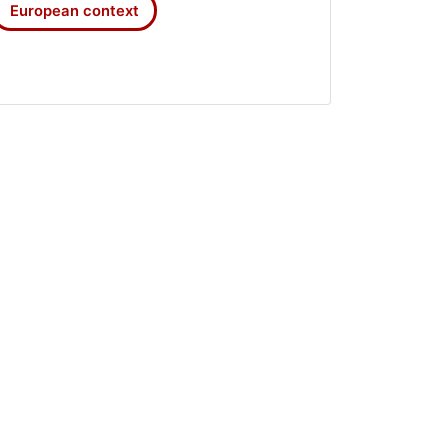
торичних, археологічних,
European context