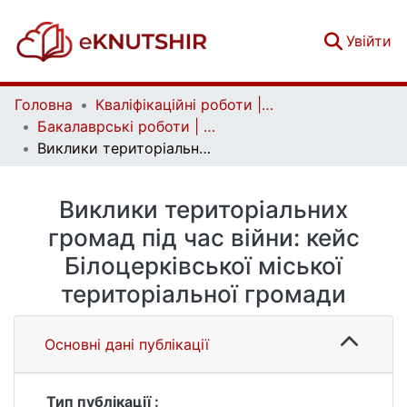
(c
Увійти
Головна
Кваліфікаційні роботи | Qualifying works
Бакалаврські роботи | Bachelor theses
Виклики територіальних громад під час війни: кейс Білоцерківської міської територіальної громади
Виклики територіальних
громад під час війни: кейс
Білоцерківської міської
територіальної громади
Основні дані публікації
Тип публікації :