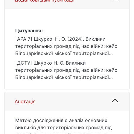
Цитування :
[APA 7] Шкурко, Н. О. (2024). Виклики
територіальних громад під час війни: кейс
Білоцерківської міської територіальної
громади [Бакалаврська робота, Київський
[ДСТУ] Шкурко Н. О. Виклики
національний університет імені Тараса
територіальних громад під час війни: кейс
Шевченка]. eKNUTSHIR.
Білоцерківської міської територіальної
https://ir.library.knu.ua/handle/15071834/282
громади : кваліфікаційна робота бакалавра
7
: 10 Природничі науки / наук. кер. О. Л.
Левицька. Київ, 2024. 57 с. URL:
Анотація
https://ir.library.knu.ua/handle/15071834/282
7 (дата звернення: 25.07.2026).
Метою дослідження є аналіз основних
викликів для територіальних громад під