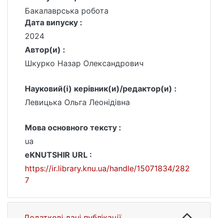
Бакалаврська робота
Дата випуску :
2024
Автор(и) :
Шкурко Назар Олександрович
Науковий(і) керівник(и)/редактор(и) :
Левицька Ольга Леонідівна
Мова основного тексту :
ua
eKNUTSHIR URL :
https://ir.library.knu.ua/handle/15071834/282
7
Додаткові дані публікації