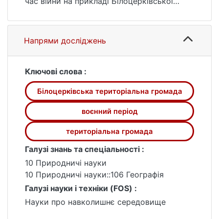
час війни на прикладі Білоцерківської
міської територіальної громади.
Об’єктом дослідження є Білоцерківська
міська територіальна громада в умовах
Напрями досліджень
війни.
Предметом дослідження є суспільно-
географічне дослідження викликів
Ключові слова :
Білоцерківської міської територіальної
Білоцерківська територіальна громада
громади у воєнний період.
Проаналізовано виклики та їх особливості
воєнний період
у Білоцерківській міській територіальній
громаді; досліджено методи вирішення
територіальна громада
викликів, що активно застосовуються у
Галузі знань та спеціальності :
Білоцерківській міській територіальній
10 Природничі науки
громаді; розроблено рекомендації щодо
10 Природничі науки::106 Географія
подолання наслідків війни у
Галузі науки і техніки (FOS) :
Білоцерківській міській територіальній
громаді.
Науки про навколишнє середовище