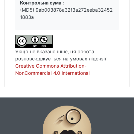
Контрольна сума :
(MD5):9ab003878a32f3a272eeba32452
1883a
Якщо не вказано інше, ця робота
розповсюджується на умовах ліцензії
Creative Commons Attribution-
NonCommercial 4.0 International