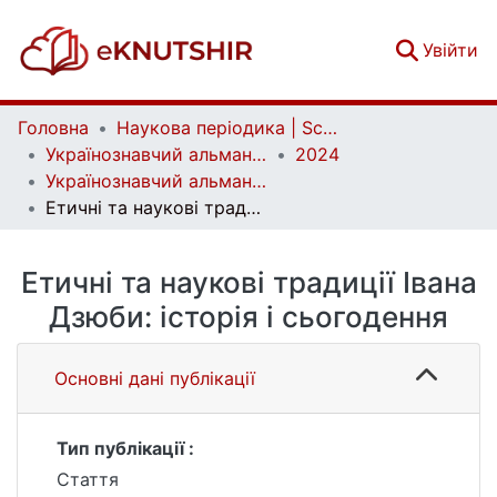
(c
Увійти
Головна
Наукова періодика | Scientific periodicals
Українознавчий альманах | Almanac of Ukrainian Studies
2024
Українознавчий альманах. Випуск 35
Етичні та наукові традиції Івана Дзюби: історія і сьогодення
Етичні та наукові традиції Івана
Дзюби: історія і сьогодення
Основні дані публікації
Тип публікації :
Стаття