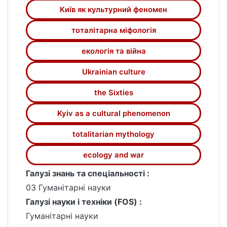
тексти, авторами яких є філософи,
Київ як культурний феномен
політичні аналітики, журналісти, історики
тоталітарна міфологія
та об‘єднав їх власними коментарями та
фактографічними доповненнями. Збірка
екологія та війна
безперечно заслуговує на увагу
інтелектуального загалу.
Ukrainian culture
the Sixties
Kyiv as a cultural phenomenon
totalitarian mythology
ecology and war
Галузі знань та спеціальності :
03 Гуманітарні науки
Галузі науки і техніки (FOS) :
Гуманітарні науки