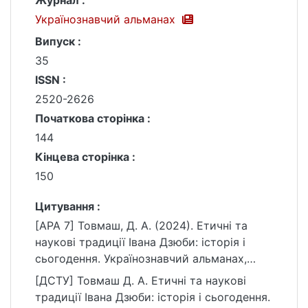
Журнал :
Українознавчий альманах
Випуск :
35
ISSN :
2520-2626
Початкова сторінка :
144
Кінцева сторінка :
150
Цитування :
[APA 7] Товмаш, Д. А. (2024). Етичні та
наукові традиції Івана Дзюби: історія і
сьогодення. Українознавчий альманах,
(35), 144–150. https://doi.org/10.17721/2520-
[ДСТУ] Товмаш Д. А. Етичні та наукові
2626/2024.35.19
традиції Івана Дзюби: історія і сьогодення.