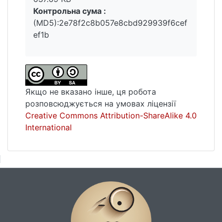
Контрольна сума :
(MD5):2e78f2c8b057e8cbd929939f6cef
ef1b
Якщо не вказано інше, ця робота
розповсюджується на умовах ліцензії
Creative Commons Attribution-ShareAlike 4.0
International