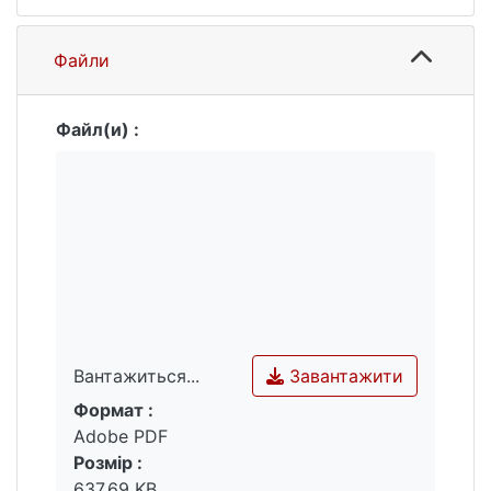
Файли
Файл(и) :
Завантажити
Вантажиться...
Формат :
Вантажиться...
Adobe PDF
Розмір :
637.69 KB