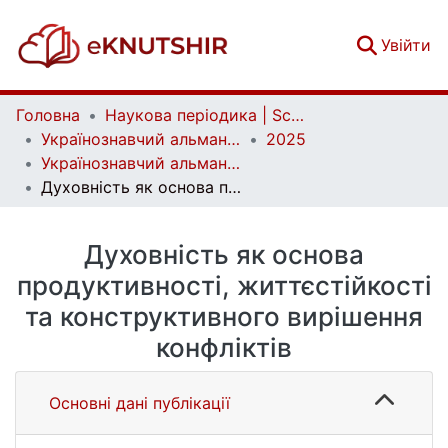
(c
Увійти
Головна
Наукова періодика | Scientific periodicals
Українознавчий альманах | Almanac of Ukrainian Studies
2025
Українознавчий альманах. Випуск 37
Духовність як основа продуктивності, життєстійкості та конструктивного вирішення конфліктів
Духовність як основа
продуктивності, життєстійкості
та конструктивного вирішення
конфліктів
Основні дані публікації