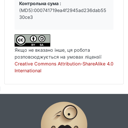
Контрольна сума :
(MD5):000741719ea4f2945ad236dab55
30ce3
Якщо не вказано інше, ця робота
розповсюджується на умовах ліцензії
Creative Commons Attribution-ShareAlike 4.0
International