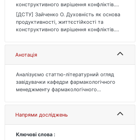
конструктивного вирішення конфліктів.
Українознавчий альманах, (37), 187–193.
[ДСТУ] Зайченко О. Духовність як основа
https://doi.org/10.17721/2520-
продуктивності, життєстійкості та
2626/2025.37.27
конструктивного вирішення конфліктів.
Українознавчий альманах. 2025. № 37. С.
187—193. DOI: 10.17721/2520-
2626/2025.37.27 (дата звернення:
Анотація
25.07.2026).
Аналізуємо статтю-літературний огляд
завідувачки кафедри фармакологічного
менеджменту фармакологічного
факультету Університету Адіяман
(Туреччина) Гюльзен Кірпік, яка
спеціалізується на питаннях менеджменту,
Напрями досліджень
зокрема організаційного, стратегічного,
людських ресурсів, а також на питаннях
організаційного розвитку, з часу
Ключові слова :