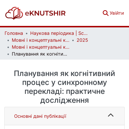
(c
Увійти
Головна
Наукова періодика | Scientific periodicals
Мовні і концептуальні картини світу | Linguistic and conceptual worldviews
2025
Мовні і концептуальні картини світу. Вип. 1 (77)
Планування як когнітивний процес у синхронному перекладі: практичне дослідження
Планування як когнітивний
процес у синхронному
перекладі: практичне
дослідження
Основні дані публікації