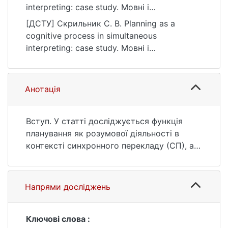
interpreting: case study. Мовні і
концептуальні картини світу, (1(77)), 34–55.
[ДСТУ] Скрильник С. В. Planning as a
https://doi.org/10.17721/2520-6397.2025.1.02
cognitive process in simultaneous
interpreting: case study. Мовні і
концептуальні картини світу. 2025. no.
1(77). P. 34—55. DOI: 10.17721/2520-
6397.2025.1.02 (date of access: 25.07.2026).
Анотація
Вступ. У статті досліджується функція
планування як розумової діяльності в
контексті синхронного перекладу (СП), а
також його вплив на основні компоненти
СП – увагу, прийняття рішень, пам’ять і
концентрацію. Спираючись на роботи
Напрями досліджень
українських вчених, таких як В. Карабан, І.
Корунець та О. Чернов, а також доробки
зарубіжних вчених, зокрема Д. Джайла, Б.
Ключові слова :