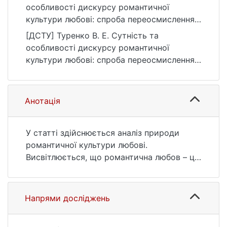
особливості дискурсу романтичної
культури любові: спроба переосмислення.
Українські культурологічні студії, (1 (2)),
[ДСТУ] Туренко В. Е. Сутність та
52–55.
особливості дискурсу романтичної
https://doi.org/10.17721/UCS.2018.1(2).12
культури любові: спроба переосмислення.
Українські культурологічні студії. 2018. № 1
(2). С. 52—55. URL:
https://doi.org/10.17721/UCS.2018.1(2).12
Анотація
(дата звернення: 26.07.2026).
У статті здійснюється аналіз природи
романтичної культури любові.
Висвітлюється, що романтична любов – це
така культура любові, яка вбирає в себе
цілу сукупність переконань, ідеалів,
принципів, що склалися ще як мінімум у
Напрями досліджень
Середні віки, і уявлення про яку
переходять з покоління в покоління, з