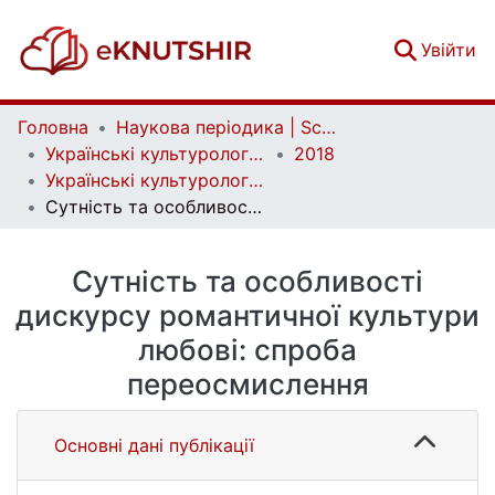
(c
Увійти
Головна
Наукова періодика | Scientific periodicals
Українські культурологічні студії | Ukrainian Cultural Studies
2018
Українські культурологічні студії. № 1 (2)
Сутність та особливості дискурсу романтичної культури любові: спроба переосмислення
Сутність та особливості
дискурсу романтичної культури
любові: спроба
переосмислення
Основні дані публікації