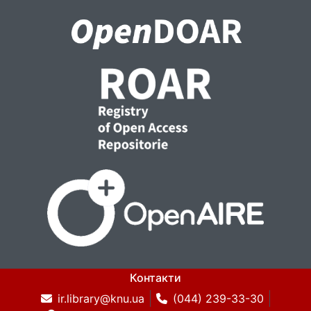
Контакти
ir.library@knu.ua
(044) 239-33-30