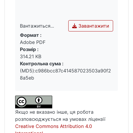
Завантажити
Вантажиться...
Формат :
Вантажиться...
Adobe PDF
Розмір :
314.21 KB
Контрольна сума :
(MD5):c986bcc87c414587023503a90f2
8a5eb
Якщо не вказано інше, ця робота
розповсюджується на умовах ліцензії
Creative Commons Attribution 4.0