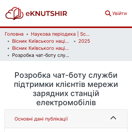
(c
Увійти
Головна
Наукова періодика | Scientific periodicals
Вісник Київського національного університету імені Тараса Шевченка. Фізико-математичні науки | Bulletin of Taras Shevchenko National University of Kyiv. Series: Physics and Mathematics
2025
Вісник Київського національного університету імені Тараса Шевченка. Фізико-математичні науки. Том 80 № 1
Розробка чат-боту служби підтримки клієнтів мережи зарядних станцій електромобілів
Розробка чат-боту служби
підтримки клієнтів мережи
зарядних станцій
електромобілів
Основні дані публікації