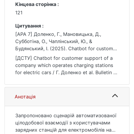
Кінцева сторінка :
121
Цитування :
[APA 7] Доленко, Г., Мановицька, Д.,
Субботіна, О., Чаплінський, Ю., &
Будянський, І. (2025). Chatbot for customer
support of a company which operates
[ДСТУ] Chatbot for customer support of a
charging stations for electric cars. Bulletin of
company which operates charging stations
Taras Shevchenko National University of
for electric cars / Г. Доленко et al. Bulletin of
Kyiv. Physics and Mathematics, 80(1), 115–
Taras Shevchenko National University of
121. https://doi.org/10.17721/1812-
Kyiv. Physics and Mathematics. 2025. Vol. 80,
5409.2025/1.15
no. 1. P. 115—121. DOI: 10.17721/1812-
Анотація
5409.2025/1.15 (date of access: 25.07.2026).
Запропоновано сценарій автоматизованої
цілодобової взаємодії з користувачами
зарядних станцій для електромобілів на