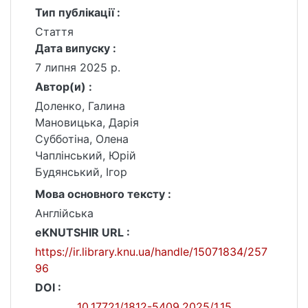
Тип публікації :
Стаття
Дата випуску :
7 липня 2025 р.
Автор(и) :
Доленко, Галина
Мановицька, Дарія
Субботіна, Олена
Чаплінський, Юрій
Будянський, Ігор
Мова основного тексту :
Англійська
eKNUTSHIR URL :
https://ir.library.knu.ua/handle/15071834/257
96
DOI :
10.17721/1812-5409.2025/1.15