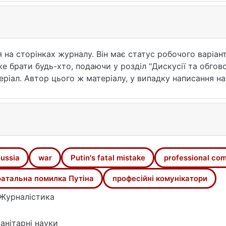
на сторінках журналу. Він має статус робочого варіант
е брати будь-хто, подаючи у розділ "Дискусії та обгов
ріал. Автор цього ж матеріалу, у випадку написання на
л, який він подавав на обговорення. Проект статті прис
озіумі зі зв’язків з громадськістю (BledCom) (Sloveni
of-bledcom-2022-to-introduce-hybrid-conference-access
кі стали очевидними в різних місцях і між різними заці
 лютого.
ussia
war
Putin's fatal mistake
professional co
атальна помилка Путіна
професійні комунікатори
Журналістика
анітарні науки