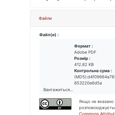
Файли
Файл(и) :
Формат :
Adobe PDF
Розмір :
412.82 KB
Контрольна сума :
(MD5):d4f09664a7
853220e6d5a
Вантажиться...
Вантажиться...
Якщо не вказано 
розповсюджуєтьс
Commons Attributi