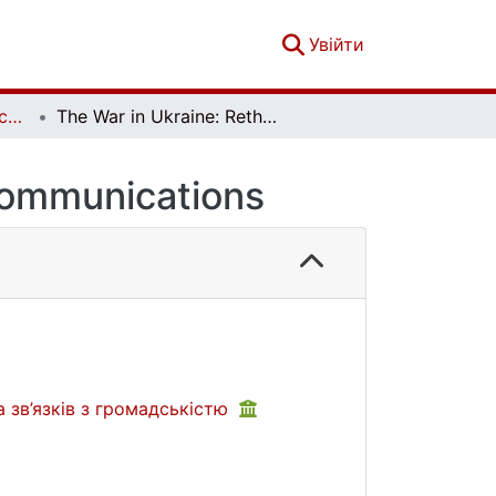
(current)
Увійти
Актуальні питання масової комунікації. Випуск 31
The War in Ukraine: Rethinking Values in Communications
 Communications
 зв’язків з громадськістю