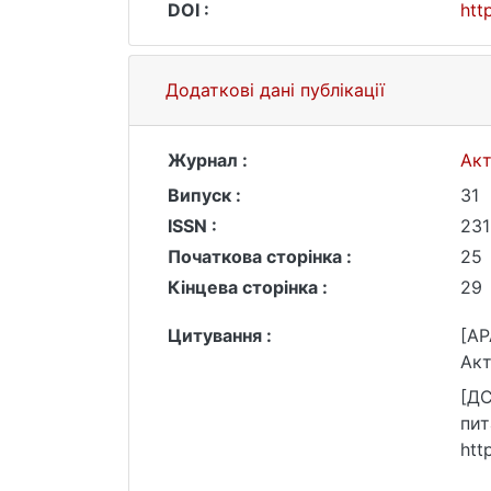
DOI :
htt
Додаткові дані публікації
Журнал :
Акт
Випуск :
31
ISSN :
231
Початкова сторінка :
25
Кінцева сторінка :
29
Цитування :
[AP
Акт
[ДС
пит
htt