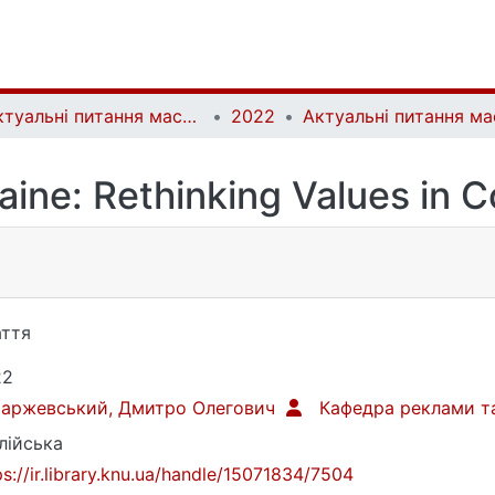
Актуальні питання масової комунікації | Current Issues of Mass Communication
2022
aine: Rethinking Values in
ття
22
таржевський, Дмитро Олегович
Кафедра реклами та
лійська
ps://ir.library.knu.ua/handle/15071834/7504