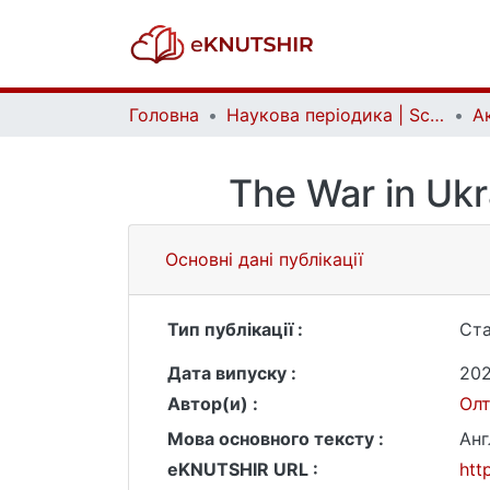
Головна
Наукова періодика | Scientific periodicals
The War in Ukr
Основні дані публікації
Тип публікації :
Ста
Дата випуску :
20
Автор(и) :
Ол
Мова основного тексту :
Анг
eKNUTSHIR URL :
htt