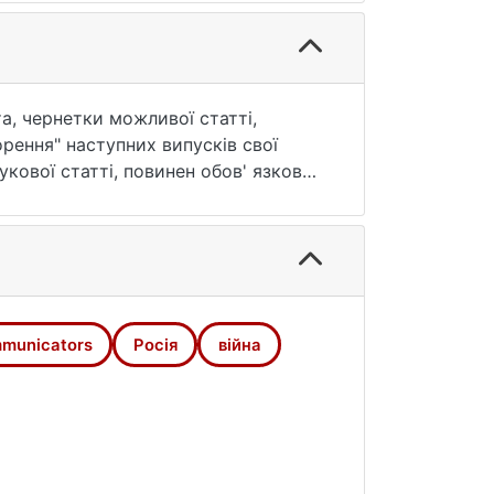
а, чернетки можливої статті,
орення" наступних випусків свої
укової статті, повинен обов' язково
вячено онлайн-виступу автора на 29-
a) 1 червня 2022 року
). Виступаючи на тему, автор
кавленими сторонами після
mmunicators
Росія
війна