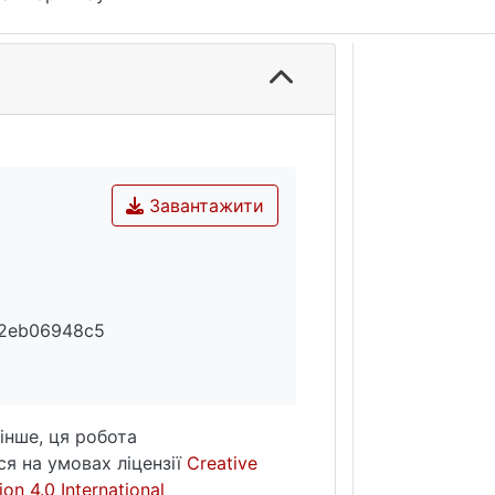
Завантажити
82eb06948c5
інше, ця робота
я на умовах ліцензії
Creative
on 4.0 International