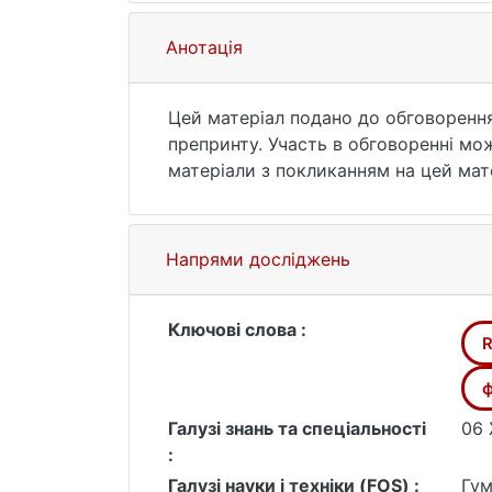
Анотація
Цей матеріал подано до обговорення 
препринту. Участь в обговоренні мож
матеріали з покликанням на цей мате
зробити покликання на свій матеріа
му Міжнародному дослідницькому симп
(https://www.bledcom.com/com/copy-
Напрями досліджень
пояснив різні виміри комунікації, я
російського вторгнення в Україну 24
Ключові слова :
R
ф
Галузі знань та спеціальності
06 
:
Галузі науки і техніки (FOS) :
Гум