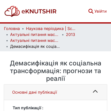
(c
Увійти
Головна
Наукова періодика | Scientific periodicals
Актуальні питання масової комунікації | Current Issues of Mass Communication
2013
Актуальні питання масової комунікації. Випуск 14
Демасифікація як соціальна трансформація: прогнози та реалії
Демасифікація як соціальна
трансформація: прогнози та
реалії
Основні дані публікації
Тип публікації :