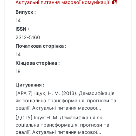
Актуальні питання масової комунікації
Випуск :
14
ISSN :
2312-5160
Початкова сторінка :
14
Кінцева сторінка :
19
Цитування :
[APA 7] Іщук, Н. М. (2013). Демасифікація
як соціальна трансформація: прогнози та
реалії. Актуальні питання масової
комунікації, (14), 14–19.
[ДСТУ] Іщук Н. М. Демасифікація як
https://ir.library.knu.ua/handle/15071834/908
соціальна трансформація: прогнози та
8
реалії. Актуальні питання масової