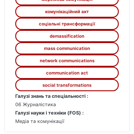
комунікаційний акт
соціальні трансформації
demassification
mass communication
network communications
communication act
social transformations
Галузі знань та спеціальності :
06 Журналістика
Галузі науки і техніки (FOS) :
Медіа та комунікації