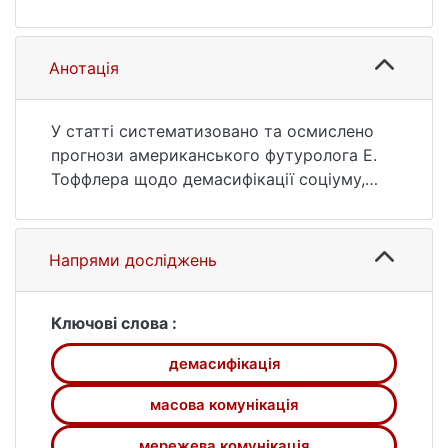
комунікації. 2013. № 14. С. 14—19. URL:
https://ir.library.knu.ua/handle/15071834/908
8 (дата звернення: 26.07.2026).
Анотація
У статті систематизовано та осмислено
прогнози американського футуролога Е.
Тоффлера щодо демасифікації соціуму,
проведено порівняльну характеристику
традиційної та мережевої комунікацій, де
зміни у природі, формах і форматах
Напрями досліджень
комунікації впливають на соціальні
трансформації.
Ключові слова :
демасифікація
масова комунікація
мережева комунікація