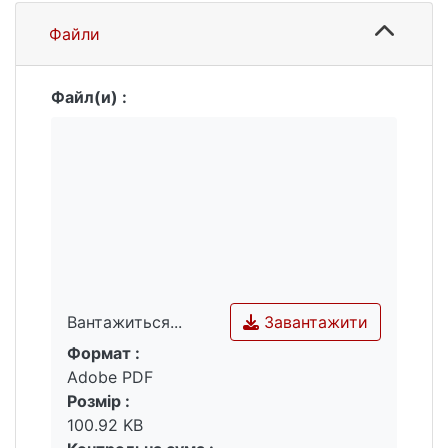
Файли
Файл(и) :
Завантажити
Вантажиться...
Формат :
Вантажиться...
Adobe PDF
Розмір :
100.92 KB