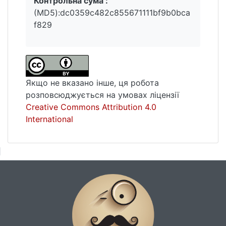
Контрольна сума :
(MD5):dc0359c482c855671111bf9b0bca
f829
Якщо не вказано інше, ця робота
розповсюджується на умовах ліцензії
Creative Commons Attribution 4.0
International