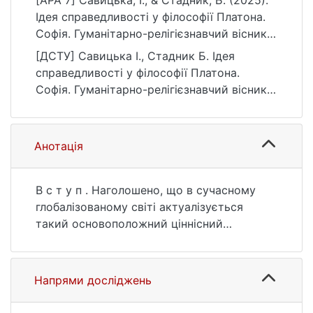
[APA 7] Савицька, І., & Стадник, Б. (2025).
Ідея справедливості у філософії Платона.
Софія. Гуманітарно-релігієзнавчий вісник,
(2(24)), 51–55.
[ДСТУ] Савицька І., Стадник Б. Ідея
https://doi.org/10.17721/sophia.2024.24.10
справедливості у філософії Платона.
Софія. Гуманітарно-релігієзнавчий вісник.
2025. № 2(24). С. 51—55. DOI:
10.17721/sophia.2024.24.10 (дата звернення:
25.07.2026).
Анотація
В с т у п . Наголошено, що в сучасному
глобалізованому світі актуалізується
такий основоположний ціннісний
складник людського буття, як
справедливість. Прагнення різних
державців, як тепер, так і в історичному
Напрями досліджень
минулому, до справедливості поставало
ціннісною основою людської