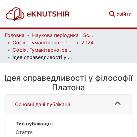
(c
Увійти
Головна
Наукова періодика | Scientific periodicals
Софія. Гуманітарно-релігієзнавчий вісник | Sophia. Human and Religious Studies Bulletin
2024
Софія. Гуманітарно-релігієзнавчий вісник. № 2 (24)
Ідея справедливості у філософії Платона
Ідея справедливості у філософії
Платона
Основні дані публікації
Тип публікації :
Стаття