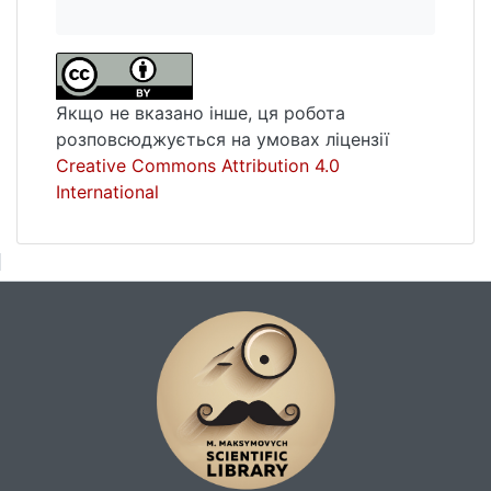
ідеї порядку в світі – як у соціальному, так
і в індивідуальному вимірі. Головну
причину руйнування суспільних звичаїв,
установок, Платон убачав у "власницьких
Якщо не вказано інше, ця робота
потягах людей". Підкреслено, що пошук
розповсюджується на умовах ліцензії
основ співжиття багатих і бідних,
Creative Commons Attribution 4.0
мінімізування конфліктів можливе шляхом
International
узгодженості потреб, інтересів, цінностей,
що веде до соціальної злагоди всіх верств
населення, особливо воїнів та правителів.
Платонове розуміння справедливості
допускає нерівність у владі та привілеях,
не називаючи таку нерівність
несправедливою. Платонове розуміння
реалізації справедливості має за
передумову наявність держави, в основі її
діяльності є морально-етичні цінності.