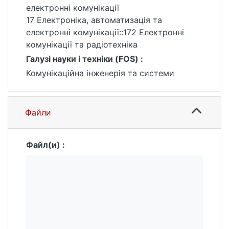
впровадження мереж 5G операторами
електронні комунікації
зв'язку, що дасть можливість значно
17 Електроніка, автоматизація та
підвищити якість обслуговування і
електронні комунікації::172 Електронні
задоволеність кінцевих користувачів.
комунікації та радіотехніка
Передбачається, що розроблені моделі та
Галузі науки і техніки (FOS) :
алгоритми нададуть можливість
Комунікаційна інженерія та системи
забезпечити високий рівень взаємодії між
різними компонентами мережі,
оптимізувати управління трафіком і
Файли
підвищити загальну продуктивність
систем
IoT.
Файл(и) :