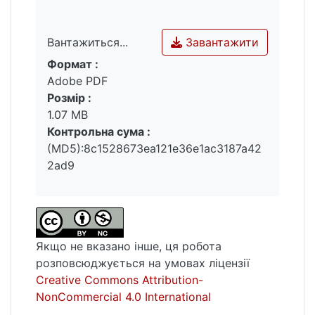
Завантажити
Вантажиться...
Формат :
Вантажиться...
Adobe PDF
Розмір :
1.07 MB
Контрольна сума :
(MD5):8c1528673ea121e36e1ac3187a42
2ad9
Якщо не вказано інше, ця робота
розповсюджується на умовах ліцензії
Creative Commons Attribution-
NonCommercial 4.0 International