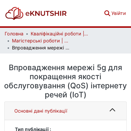
(c
Увійти
Головна
Кваліфікаційні роботи | Qualifying works
Магістерські роботи | Master's theses
Впровадження мережі 5g для покращення якості обслуговування (QoS) інтернету речей (IoT)
Впровадження мережі 5g для
покращення якості
обслуговування (QoS) інтернету
речей (IoT)
Основні дані публікації
Тип публікації :