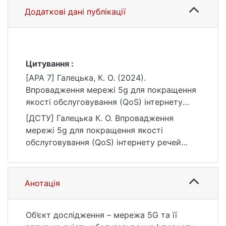
Додаткові дані публікації
Цитування :
[APA 7] Галецька, К. О. (2024).
Впровадження мережі 5g для покращення
якості обслуговування (QoS) інтернету
речей (IoT) [Магістерська робота,
[ДСТУ] Галецька К. О. Впровадження
Київський національний університет імені
мережі 5g для покращення якості
Тараса Шевченка]. eKNUTSHIR.
обслуговування (QoS) інтернету речей
https://ir.library.knu.ua/handle/15071834/427
(IoT) : кваліфікаційна робота магістра : 17
3
Електроніка, автоматизація та електронні
комунікації / наук. кер. Ш. М. Аль. Київ,
Анотація
2024. 41 с. URL:
https://ir.library.knu.ua/handle/15071834/427
3 (дата звернення: 25.07.2026).
Об’єкт дослідження – мережа 5G та її