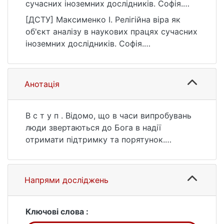
сучасних іноземних дослідників. Софія.
Гуманітарно-релігієзнавчий вісник, (1(23)),
[ДСТУ] Максименко І. Релігійна віра як
30–35.
об'єкт аналізу в наукових працях сучасних
https://doi.org/10.17721/sophia.2024.23.6
іноземних дослідників. Софія.
Гуманітарно-релігієзнавчий вісник. 2024.
№ 1(23). С. 30—35. DOI:
10.17721/sophia.2024.23.6 (дата звернення:
Анотація
25.07.2026).
В с т у п . Відомо, що в часи випробувань
люди звертаються до Бога в надії
отримати підтримку та порятунок.
Наголошено, що сьогодні в Україні
релігійна віра набуває особливого
значення, оскільки вона допомагає долати
Напрями досліджень
труднощі, підтримує мотивацію та подає
надію на краще. Науковці вже давно
звернули увагу на психотерапевтичну
Ключові слова :
функцію віри. Зроблено аналіз досліджень