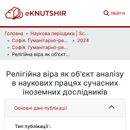
(c
Увійти
Головна
Наукова періодика | Scientific periodicals
Софія. Гуманітарно-релігієзнавчий вісник | Sophia. Human and Religious Studies Bulletin
2024
Софія. Гуманітарно-релігієзнавчий вісник. № 1 (23)
Релігійна віра як об'єкт аналізу в наукових працях сучасних іноземних дослідників
Релігійна віра як об'єкт аналізу
в наукових працях сучасних
іноземних дослідників
Основні дані публікації
Тип публікації :