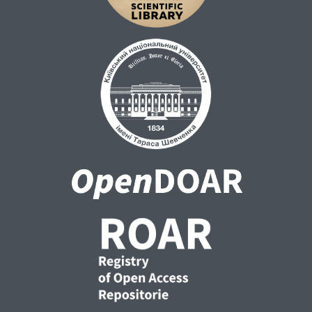
психічних процесах. Дослідники
аналізують раціональний та
ірраціональний елемент у релігійній вірі, а
також активно розглядають проблему
прихованості Бога та суб'єктивний досвід
його присутності. З'ясовано, що у своїх
роботах сучасні іноземні науковці
намагаються проаналізувати
взаємозв'язок між феноменом віри та
такими поняттями, як надія, сподівання,
переконання та довіра. У їхніх працях віра
набуває низки особливих контекстів: віра
як пошук Бога; віра як довіра до
Абсолюту; віра як сподівання на можливі
варіанти майбутнього та божественне
втручання; віра як бажання існування Бога;
віра як стійке переконання в істинності
релігійної парадигми. Показано, що віру
також досліджує низка іноземних