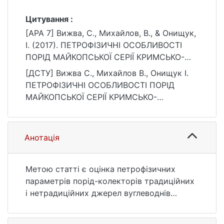
Цитування :
[APA 7] Вижва, С., Михайлов, В., & Онищук,
І. (2017). ПЕТРОФІЗИЧНІ ОСОБЛИВОСТІ
ПОРІД МАЙКОПСЬКОЇ СЕРІЇ КРИМСЬКО-
ЧОРНОМОРСЬКОГО РЕГІОНУ. Вісник
[ДСТУ] Вижва С., Михайлов В., Онищук І.
Київського національного університету
ПЕТРОФІЗИЧНІ ОСОБЛИВОСТІ ПОРІД
імені Тараса Шевченка. Геологія, 4(79), 12–
МАЙКОПСЬКОЇ СЕРІЇ КРИМСЬКО-
20. https://doi.org/10.17721/1728-2713.79.02
ЧОРНОМОРСЬКОГО РЕГІОНУ. Вісник
Київського національного університету
імені Тараса Шевченка. Геологія. 2017. Т. 4,
Анотація
№ 79. С. 12—20. DOI: 10.17721/1728-
2713.79.02 (дата звернення: 25.07.2026).
Метою статті є оцінка петрофізичних
параметрів порід-колекторів традиційних
і нетрадиційних джерел вуглеводнів
майкопської серії Кримсько-
Чорноморського регіону. Стаття