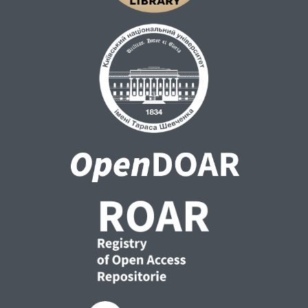
моделлю пластового розчину (по NaCl) –
від 0,8 до 25,0 % (середнє 11,3 %), а
відкрита пористість "по азоту" змінюється
від 1,5 % до 25,9 % (середня 12,9 %).