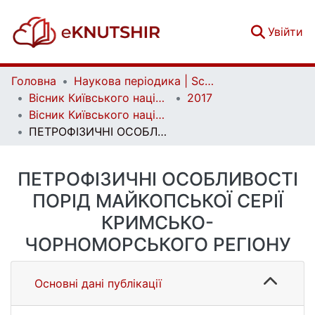
(c
Увійти
Головна
Наукова періодика | Scientific periodicals
Вісник Київського національного університету імені Тараса Шевченка. Геологія | Visnyk of Taras Shevchenko National University of Kyiv. Geology
2017
Вісник Київського національного університету імені Тараса Шевченка. Геологія. 4(79)
ПЕТРОФІЗИЧНІ ОСОБЛИВОСТІ ПОРІД МАЙКОПСЬКОЇ СЕРІЇ КРИМСЬКО-ЧОРНОМОРСЬКОГО РЕГІОНУ
ПЕТРОФІЗИЧНІ ОСОБЛИВОСТІ
ПОРІД МАЙКОПСЬКОЇ СЕРІЇ
КРИМСЬКО-
ЧОРНОМОРСЬКОГО РЕГІОНУ
Основні дані публікації