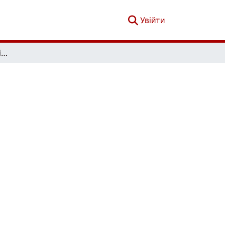
(current)
Увійти
Вісник Київського національного університету імені Тараса Шевченка. Геологія. 4(79)