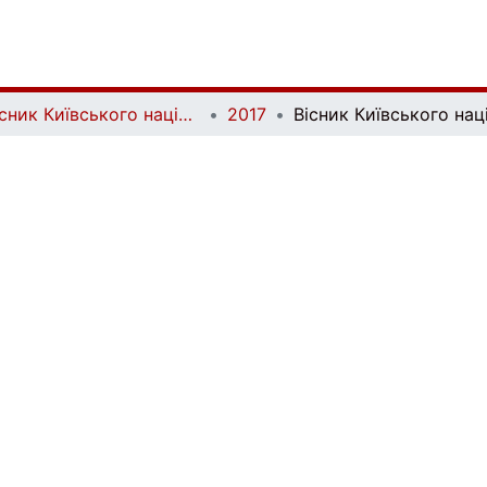
Вісник Київського національного університету імені Тараса Шевченка. Геологія | Visnyk of Taras Shevchenko National University of Kyiv. Geology
2017