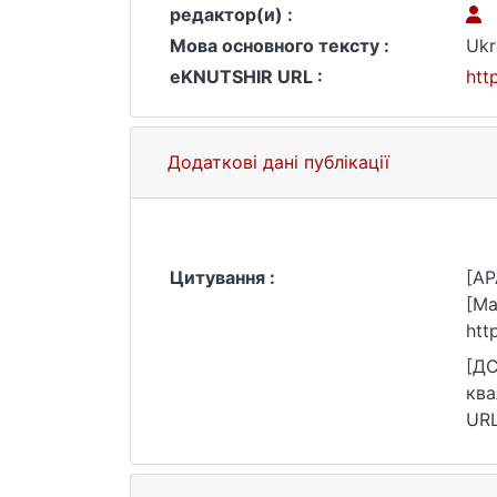
редактор(и) :
Мова основного тексту :
Ukr
eKNUTSHIR URL :
htt
Додаткові дані публікації
Цитування :
[AP
[Ма
htt
[ДС
ква
URL