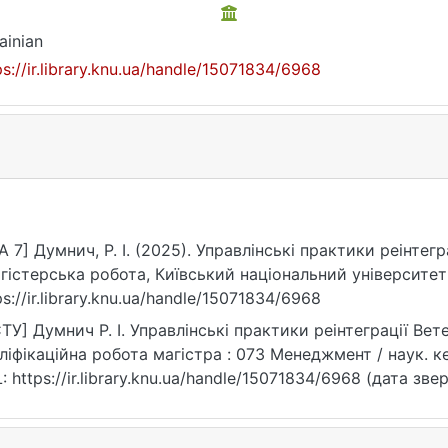
ainian
ps://ir.library.knu.ua/handle/15071834/6968
A 7] Думнич, Р. І. (2025). Управлінські практики реінтегр
гістерська робота, Київський національний університет
ps://ir.library.knu.ua/handle/15071834/6968
ТУ] Думнич Р. І. Управлінські практики реінтеграції Вете
ліфікаційна робота магістра : 073 Менеджмент / наук. кер.
: https://ir.library.knu.ua/handle/15071834/6968 (дата зве