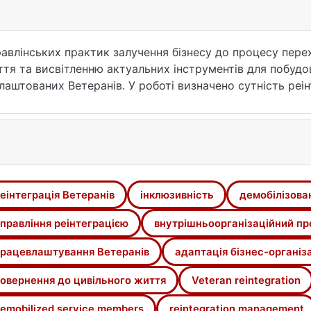
влінських практик залучення бізнесу до процесу пере
ття та висвітленню актуальних інструментів для побудо
лаштованих Ветеранів. У роботі визначено сутність реін
 числі як об’єкту управління. Описано історичний та ак
о Королівства, Ізраїлю та Хорватії. Охарактеризовано 
му та місцевому рівнях. Досліджено досвід роботи з Ве
», «Старлайт Медіа», «ВОҐ», «Фармак», «Аврора», «Укр
 На основі аналізу державних програм, проєктів грома
мендації бізнес-організаціям для успішного налагоджен
еінтеграція Ветеранів
інклюзивність
демобілізова
вано внутрішньоорганізаційний проєкт підготовки бізне
правління реінтеграцією
внутрішньоорганізаційний пр
рацевлаштування Ветеранів
адаптація бізнес-організа
овернення до цивільного життя
Veteran reintegration
emobilized service members
reintegration management