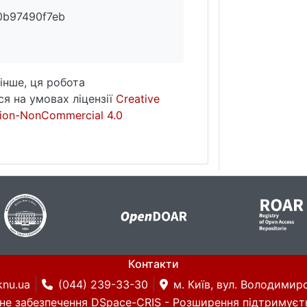
0b97490f7eb
інше, ця робота
я на умовах ліцензії
Creative
ion-NonCommercial 4.0
Контакти
knu.ua
(044) 239-33-30
м. Київ, вул. Володимирс
не забезпечення DSpace-CRIS
- Розширення підтримуєт