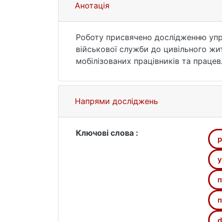
Анотація
Роботу присвячено дослідженню упра
військової служби до цивільного жи
мобілізованих працівників та працев
актуальність цього процесу в тому ж
підтримки Ветеранів США, Сполученог
Україні на державному, регіонально
Напрями досліджень
компаній, серед яких: «МХП», «ДТЕК
«ЕПАМ», «Софтсерв» та «Інтерпайп».
роботодавців – було розроблено реко
Ключові слова :
р
організаціях. Також було запропоно
у
п
п
d