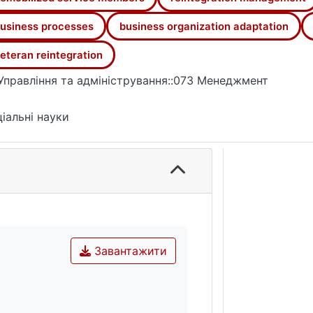
usiness processes
business organization adaptation
eteran reintegration
Управління та адміністрування::073 Менеджмент
іальні науки
Завантажити