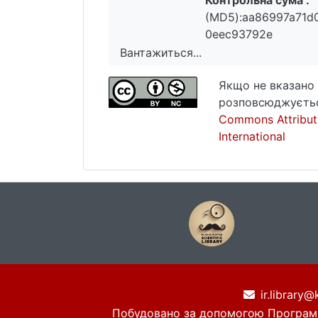
Контрольна сума :
(MD5):aa86997a71d
0eec93792e
Вантажиться...
Вантажиться...
Якщо не вказано 
розповсюджуєтьс
Commons Attribut
International
ir.library@
Побудовано за допомогою
Програм