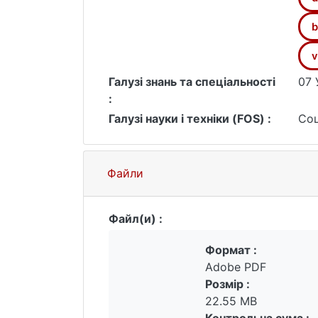
b
v
Галузі знань та спеціальності
07 
:
Галузі науки і техніки (FOS) :
Соц
Файли
Файл(и) :
Формат :
Adobe PDF
Розмір :
22.55 MB