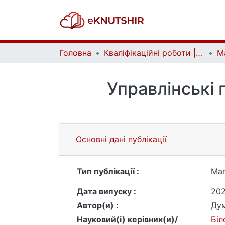
Головна
Кваліфікаційні роботи | Qualifying works
Управлінські 
Основні дані публікації
Тип публікації :
Маг
Дата випуску :
20
Автор(и) :
Дум
Науковий(і) керівник(и)/
Біл