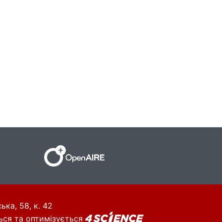
ька, 58, к. 42
ься та оптимізується