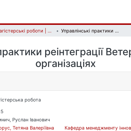
Магістерські роботи | Master's theses
Управлінські практики реінтеграції Ветеранів у бізнес-організаціях
практики реінтеграції Ветер
організаціях
істерська робота
25
нич, Руслан Іванович
орус, Тетяна Валеріївна
Кафедра менеджменту іннова