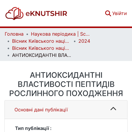
(c
Увійти
Головна
Наукова періодика | Scientific periodicals
Вісник Київського національного університету імені Тараса Шевченка. Біологія | Bulletin of Taras Shevchenko Kyiv National University. Biology
2024
Вісник Київського національного університету імені Тараса Шевченка. Біологія. Том 99, № 4
АНТИОКСИДАНТНІ ВЛАСТИВОСТІ ПЕПТИДІВ РОСЛИННОГО ПОХОДЖЕННЯ
АНТИОКСИДАНТНІ
ВЛАСТИВОСТІ ПЕПТИДІВ
РОСЛИННОГО ПОХОДЖЕННЯ
Основні дані публікації
Тип публікації :