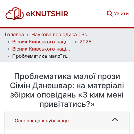
(c
Увійти
Головна
Наукова періодика | Scientific periodicals
Вісник Київського національного університету імені Тараса Шевченка. Східні мови та літератури | Bulletin of Taras Shevchenko National University of Kyiv. Oriental Languages and Literatures
2025
Вісник Київського національного університету імені Тараса Шевченка. Східні мови та літератури. Вип. 1(31)
Проблематика малої прози Сiмiн Данешвар: на матеріалі збірки оповідань «З ким менi привiтатись?»
Проблематика малої прози
Сiмiн Данешвар: на матеріалі
збірки оповідань «З ким менi
привiтатись?»
Основні дані публікації