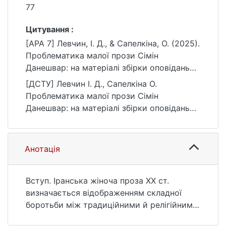
77
Цитування :
[APA 7] Левчин, І. Д., & Сапелкіна, О. (2025).
Проблематика малої прози Сiмiн
Данешвар: на матеріалі збірки оповідань
«З ким менi привiтатись?». Вісник
[ДСТУ] Левчин І. Д., Сапелкіна О.
Київського національного університету
Проблематика малої прози Сiмiн
імені Тараса Шевченка. Східні мови та
Данешвар: на матеріалі збірки оповідань
літератури, (1(31)), 72–77.
«З ким менi привiтатись?». Вісник
https://doi.org/10.17721/1728-
Київського національного університету
242X.2025.31.72-77
імені Тараса Шевченка. Східні мови та
Анотація
літератури. 2025. № 1(31). С. 72—77. DOI:
10.17721/1728-242X.2025.31.72-77 (дата
звернення: 26.07.2026).
Вступ. Іранська жіноча проза ХХ ст.
визначається відображенням складної
боротьби між традиційними й релігійними
цінностями та прагненням до особистої