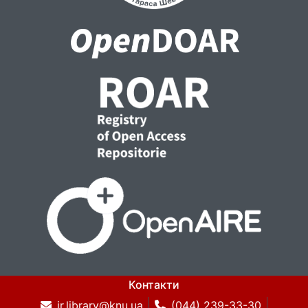
Контакти
ir.library@knu.ua
(044) 239-33-30