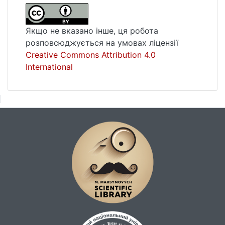
з найсучасніших тенденцій формування
абревіатур у ІТ-індустрії. Автори доходять
Якщо не вказано інше, ця робота
висновку, що у процесі розробки IT-
розповсюджується на умовах ліцензії
продуктів використовують різні види
Creative Commons Attribution 4.0
абревіатур (за типами формування), що і
International
слугують лінгвістичним способом мовного
впливу, вибір та використання якого
спрямований на досягнення певної
комунікаційної мети. З’ясовано, що у
професійному середовищі найчастіше
трапляються акроніми, ініціалізми,
контракції та контамінанти.